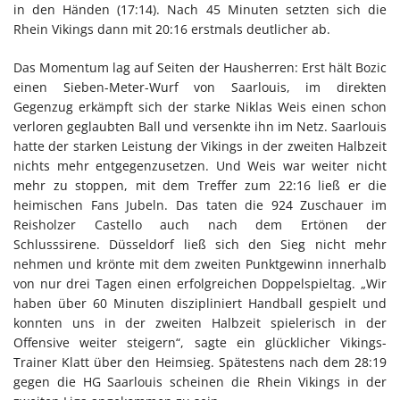
in den Händen (17:14). Nach 45 Minuten setzten sich die
Rhein Vikings dann mit 20:16 erstmals deutlicher ab.
Das Momentum lag auf Seiten der Hausherren: Erst hält Bozic
einen Sieben-Meter-Wurf von Saarlouis, im direkten
Gegenzug erkämpft sich der starke Niklas Weis einen schon
verloren geglaubten Ball und versenkte ihn im Netz. Saarlouis
hatte der starken Leistung der Vikings in der zweiten Halbzeit
nichts mehr entgegenzusetzen. Und Weis war weiter nicht
mehr zu stoppen, mit dem Treffer zum 22:16 ließ er die
heimischen Fans Jubeln. Das taten die 924 Zuschauer im
Reisholzer Castello auch nach dem Ertönen der
Schlusssirene. Düsseldorf ließ sich den Sieg nicht mehr
nehmen und krönte mit dem zweiten Punktgewinn innerhalb
von nur drei Tagen einen erfolgreichen Doppelspieltag. „Wir
haben über 60 Minuten diszipliniert Handball gespielt und
konnten uns in der zweiten Halbzeit spielerisch in der
Offensive weiter steigern“, sagte ein glücklicher Vikings-
Trainer Klatt über den Heimsieg. Spätestens nach dem 28:19
gegen die HG Saarlouis scheinen die Rhein Vikings in der