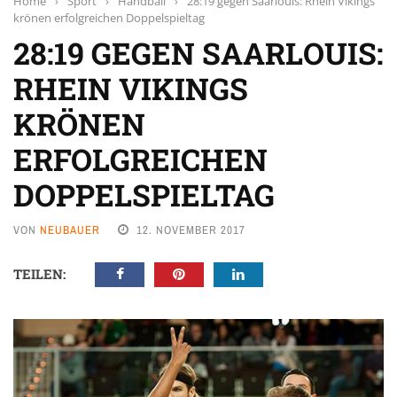
Home
›
Sport
›
Handball
›
28:19 gegen Saarlouis: Rhein Vikings
krönen erfolgreichen Doppelspieltag
28:19 GEGEN SAARLOUIS:
RHEIN VIKINGS
KRÖNEN
ERFOLGREICHEN
DOPPELSPIELTAG
VON
NEUBAUER
12. NOVEMBER 2017
TEILEN: