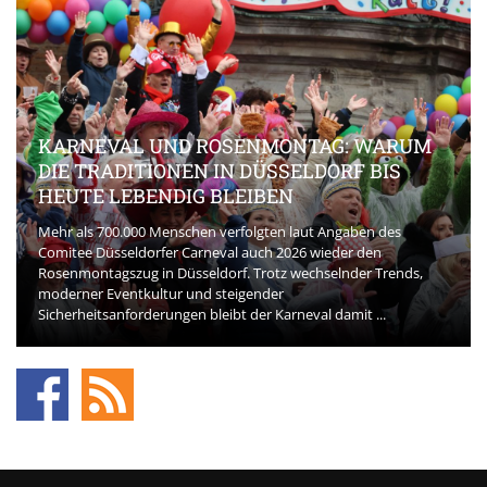
KARNEVAL UND ROSENMONTAG: WARUM
DIE TRADITIONEN IN DÜSSELDORF BIS
HEUTE LEBENDIG BLEIBEN
Mehr als 700.000 Menschen verfolgten laut Angaben des
Comitee Düsseldorfer Carneval auch 2026 wieder den
Rosenmontagszug in Düsseldorf. Trotz wechselnder Trends,
moderner Eventkultur und steigender
Sicherheitsanforderungen bleibt der Karneval damit ...