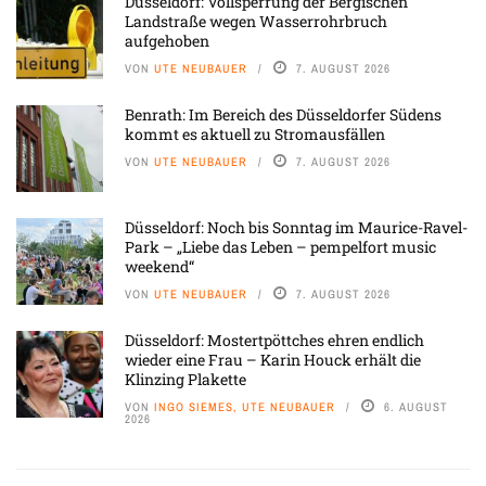
Düsseldorf: Vollsperrung der Bergischen
Landstraße wegen Wasserrohrbruch
aufgehoben
VON
UTE NEUBAUER
7. AUGUST 2026
Benrath: Im Bereich des Düsseldorfer Südens
kommt es aktuell zu Stromausfällen
VON
UTE NEUBAUER
7. AUGUST 2026
Düsseldorf: Noch bis Sonntag im Maurice-Ravel-
Park – „Liebe das Leben – pempelfort music
weekend“
VON
UTE NEUBAUER
7. AUGUST 2026
Düsseldorf: Mostertpöttches ehren endlich
wieder eine Frau – Karin Houck erhält die
Klinzing Plakette
VON
INGO SIEMES, UTE NEUBAUER
6. AUGUST
2026