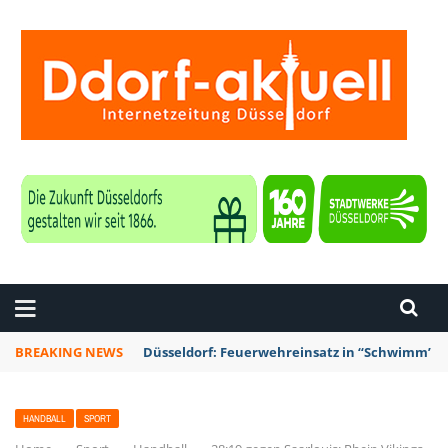
ZEITUNG DÜSSELDORF
BREAKING NEWS
Düsseldorf: Feuerwehreinsatz in “Schwimm’ in 
HANDBALL
SPORT