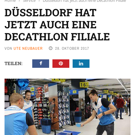
Home
›
Service
›
Düsseldorf hat jetzt auch eine Decathlon Filiale
DÜSSELDORF HAT
JETZT AUCH EINE
DECATHLON FILIALE
VON
UTE NEUBAUER
28. OKTOBER 2017
TEILEN: