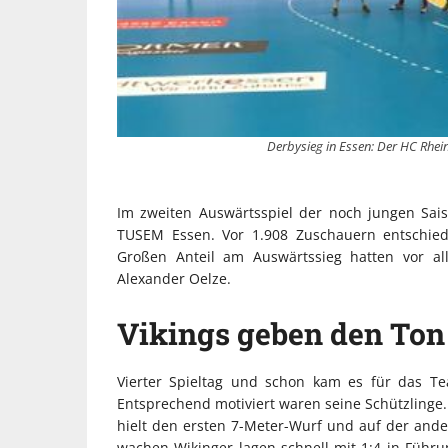
Derbysieg in Essen: Der HC Rhei
Im zweiten Auswärtsspiel der noch jungen Sai
TUSEM Essen. Vor 1.908 Zuschauern entschied
Großen Anteil am Auswärtssieg hatten vor al
Alexander Oelze.
Vikings geben den Ton
Vierter Spieltag und schon kam es für das T
Entsprechend motiviert waren seine Schützlinge. 
hielt den ersten 7-Meter-Wurf und auf der ander
wachen Wikinger lagen schnell mit 1:4 in Führ