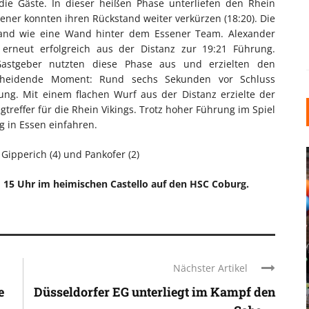
die Gäste. In dieser heißen Phase unterliefen den Rhein
ssener konnten ihren Rückstand weiter verkürzen (18:20). Die
and wie eine Wand hinter dem Essener Team. Alexander
 erneut erfolgreich aus der Distanz zur 19:21 Führung.
Gastgeber nutzten diese Phase aus und erzielten den
scheidende Moment: Rund sechs Sekunden vor Schluss
ng. Mit einem flachen Wurf aus der Distanz erzielte der
treffer für die Rhein Vikings. Trotz hoher Führung im Spiel
g in Essen einfahren.
, Gipperich (4) und Pankofer (2)
m 15 Uhr im heimischen Castello auf den HSC Coburg.
INDUSTRIELLER CHIC: WIE
KUNSTSTOFFFENSTER DEN
Nächster Artikel
LOFT-STIL IN IHREM
e
Düsseldorfer EG unterliegt im Kampf den
EINFAMILIENHAUS