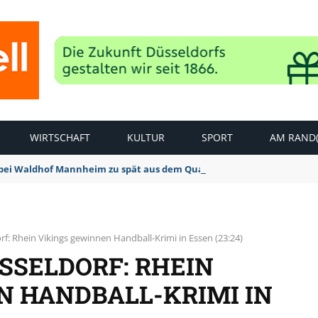
WIRTSCHAFT
KULTUR
SPORT
AM RAND(
bei Waldhof Mannheim zu spät aus dem Quark: 1:2 Niederlage
rf: Rhein Vikings gewinnen Handball-Krimi in Essen (23:24)
SSELDORF: RHEIN
N HANDBALL-KRIMI IN