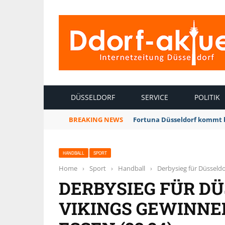
INTERNETZEITUNG DÜSSELDORF
DÜSSELDORF
SERVICE
POLITIK
BREAKING NEWS
Fortuna Düsseldorf kommt 
HANDBALL
SPORT
Home
›
Sport
›
Handball
›
Derbysieg für Düsseldo
DERBYSIEG FÜR DÜ
VIKINGS GEWINNE