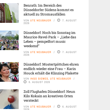
Benrath: Im Bereich des
Düsseldorfer Südens kommt es
aktuell zu Stromausfällen
VON
UTE NEUBAUER
7. AUGUST
2026
Düsseldorf: Noch bis Sonntag im
Maurice-Ravel-Park – „Liebe das
Leben – pempelfort music
weekend“
VON
UTE NEUBAUER
7. AUGUST
2026
Düsseldorf: Mostertpöttches ehren
endlich wieder eine Frau – Karin
Houck erhält die Klinzing Plakette
VON
INGO SIEMES, UTE NEUBAUER
6. AUGUST 2026
Zoll Flughafen Düsseldorf: Neun
Kilo Kokain an kreativen Orten
versteckt
VON
UTE NEUBAUER
6. AUGUST
2026