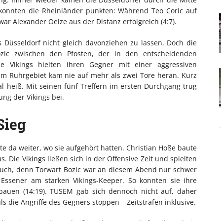
 konnten die Rheinländer punkten: Während Teo Coric auf
ar Alexander Oelze aus der Distanz erfolgreich (4:7).
s Düsseldorf nicht gleich davonziehen zu lassen. Doch die
ozic zwischen den Pfosten, der in den entscheidenden
e Vikings hielten ihren Gegner mit einer aggressiven
em Ruhrgebiet kam nie auf mehr als zwei Tore heran. Kurz
l heiß. Mit seinen fünf Treffern im ersten Durchgang trug
ng der Vikings bei.
Sieg
te da weiter, wo sie aufgehört hatten. Christian Hoße baute
 Die Vikings ließen sich in der Offensive Zeit und spielten
e auch, denn Torwart Bozic war an diesem Abend nur schwer
Essener am starken Vikings-Keeper. So konnten sie ihre
bauen (14:19). TUSEM gab sich dennoch nicht auf, daher
 die Angriffe des Gegners stoppen – Zeitstrafen inklusive.