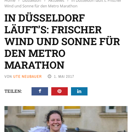
Home
›
Düsseldorf
›
Aktuelles
›
In Düsseldorf läuft’s: Frischer
Wind und Sonne für den Metro Marathon
IN DÜSSELDORF
LÄUFT’S: FRISCHER
WIND UND SONNE FÜR
DEN METRO
MARATHON
VON
UTE NEUBAUER
1. MAI 2017
TEILEN: