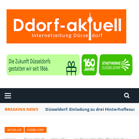
ZEITUNG DÜSSELDORF
BREAKING NEWS
„Sommer, Sonne, PRÜF!“ am Samstag (8.8.) in D
AKTUELLES
DÜSSELDORF