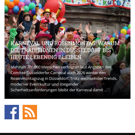
KARNEVAL UND ROSENMONTAG: WARUM
DIE TRADITIONEN IN DÜSSELDORF BIS
HEUTE LEBENDIG BLEIBEN
Mehr als 700.000 Menschen verfolgten laut Angaben des
Comitee Düsseldorfer Carneval auch 2026 wieder den
Rosenmontagszug in Düsseldorf. Trotz wechselnder Trends,
moderner Eventkultur und steigender
Sicherheitsanforderungen bleibt der Karneval damit ...