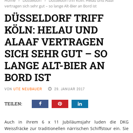
Home
›
Düsseldorf
›
Düsseldorf triff Köln: Helau und Alaaf
vertragen sich sehr gut – so lange Alt-Bier an Bord ist
DÜSSELDORF TRIFF
KÖLN: HELAU UND
ALAAF VERTRAGEN
SICH SEHR GUT – SO
LANGE ALT-BIER AN
BORD IST
VON
UTE NEUBAUER
29. JANUAR 2017
TEILEN:
Auch in ihrem 6 x 11 Jubiläumsjahr luden die DKG
Weissfräcke zur traditionellen närrischen Schiffstour ein. Sie