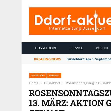
INTERNETZEITUNG DÜSSELDORF
DÜSSELDORF
SERVICE
POLITIK
BREAKING NEWS
Düsseldorf: Am 6. Septembe
DÜSSELDORF
KARNEVAL
Home
›
Düsseldorf
›
Rosensonntagszug in Düsseldor
ROSENSONNTAGSZU
13. MÄRZ: AKTION