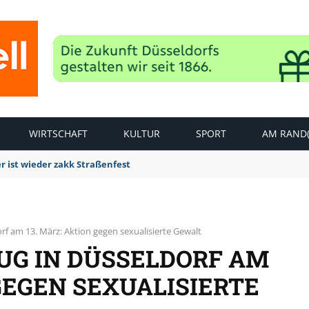
WIRTSCHAFT
KULTUR
SPORT
AM RAND(
r ist wieder zakk Straßenfest
f am 13. März: Aktion gegen sexualisierte Gewalt
G IN DÜSSELDORF AM
 GEGEN SEXUALISIERTE