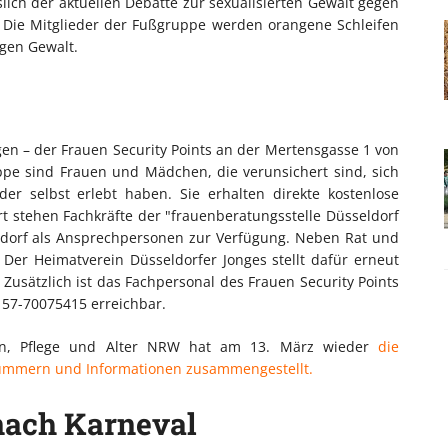
lich der aktuellen Debatte zur sexualisierten Gewalt gegen
." Die Mitglieder der Fußgruppe werden orangene Schleifen
egen Gewalt.
en – der Frauen Security Points an der Mertensgasse 1 von
uppe sind Frauen und Mädchen, die verunsichert sind, sich
der selbst erlebt haben. Sie erhalten direkte kostenlose
 stehen Fachkräfte der "frauenberatungsstelle Düsseldorf
eldorf als Ansprechpersonen zur Verfügung. Neben Rat und
Der Heimatverein Düsseldorfer Jonges stellt dafür erneut
Zusätzlich ist das Fachpersonal des Frauen Security Points
157-70075415 erreichbar.
ion, Pflege und Alter NRW hat am 13. März wieder
die
ufnummern und Informationen zusammengestellt.
 nach Karneval