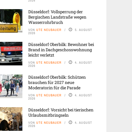
2026
Düsseldorf: Vollsperrung der
Bergischen Landstraße wegen
Wasserrohrbruch
VON
UTE NEUBAUER
5. AUGUST
2026
Düsseldorf Oberbilk: Bewohner bei
Brand in Dachgeschosswohnung
leicht verletzt
VON
UTE NEUBAUER
4. AUGUST
2026
Düsseldorf Oberbilk: Schützen
brauchen für 2027 neue
Moderatorin für die Parade
VON
UTE NEUBAUER
4. AUGUST
2026
Düsseldorf: Vorsicht bei tierischen
Urlaubsmitbringseln
VON
UTE NEUBAUER
4. AUGUST
2026