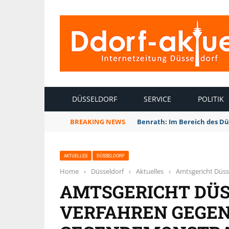
INTERNETZEITUNG DÜSSELDORF
DÜSSELDORF
SERVICE
POLITIK
BREAKING NEWS
Benrath: Im Bereich des Dü
AKTUELLES
DÜSSELDORF
Home
›
Düsseldorf
›
Aktuelles
›
Amtsgericht Düss
AMTSGERICHT DÜS
VERFAHREN GEGEN