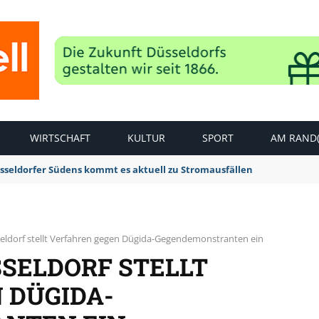
WIRTSCHAFT
KULTUR
SPORT
AM RAND(
sseldorfer Südens kommt es aktuell zu Stromausfällen
eldorf stellt Verfahren gegen Dügida-Gegendemonstranten ein
SELDORF STELLT
 DÜGIDA-