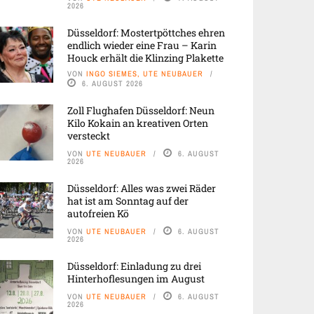
2026
Düsseldorf: Mostertpöttches ehren
endlich wieder eine Frau – Karin
Houck erhält die Klinzing Plakette
VON
INGO SIEMES, UTE NEUBAUER
6. AUGUST 2026
Zoll Flughafen Düsseldorf: Neun
Kilo Kokain an kreativen Orten
versteckt
VON
UTE NEUBAUER
6. AUGUST
2026
Düsseldorf: Alles was zwei Räder
hat ist am Sonntag auf der
autofreien Kö
VON
UTE NEUBAUER
6. AUGUST
2026
Düsseldorf: Einladung zu drei
Hinterhoflesungen im August
VON
UTE NEUBAUER
6. AUGUST
2026