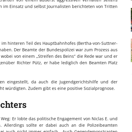
n im Einsatz und selbst Journalisten berichteten von Tritten
r im hinteren Teil des Hauptbahnhofes (Bertha-von-Suttner-
u haben. Der Beamte der Bundespolizei war zum Prozess aus
l, wobei von einem „Streifen des Beins“ die Rede war und er
genüber Richter Pütz, er habe lediglich den Beamten Platz
n eingestellt, da auch die Jugendgerichtshilfe und der
cht würdigten. Zudem gibt es eine positive Sozialprognose.
chters
 Weg: Er lobte das politische Engagement von Niclas E. und
. Allerdings sollte er dabei auch an die Polizeibeamten
 sei auch nicht immer einfach. „Auch Gegendemonstranten