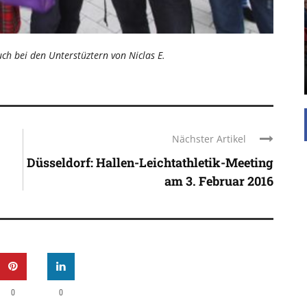
Die Inspiration des industriellen Chics sind die
Werkshallen des Industriezeitalters. Die Basis für
diesen Stil sind große Räume, schlicht gehalten
h bei den Unterstüztern von Niclas E.
mit rustikalen Elementen und großen
Fensterflächen. Wie so vieles wurde ...
Nächster Artikel
Düsseldorf: Hallen-Leichtathletik-Meeting
am 3. Februar 2016
0
0