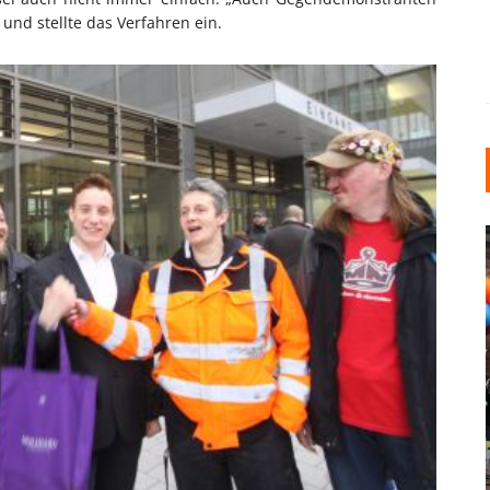
 und stellte das Verfahren ein.
INDUSTRIELLER CHIC: WIE
KUNSTSTOFFFENSTER DEN
LOFT-STIL IN IHREM
EINFAMILIENHAUS
UNTERSTÜTZEN