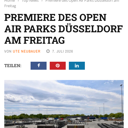
Home
›
Top News
›
Premiere des Open Air Parks Düsseldorf am
Freitag
PREMIERE DES OPEN
AIR PARKS DÜSSELDORF
AM FREITAG
VON
UTE NEUBAUER
7. JULI 2026
TEILEN: