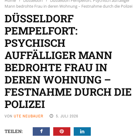
Home
›
Düsseldorf
›
Düsseldorf Pempelfort: Psychisch auffälliger
Mann bedrohte Frau in deren Wohnung – Festnahme durch die Polizei
DÜSSELDORF
PEMPELFORT:
PSYCHISCH
AUFFÄLLIGER MANN
BEDROHTE FRAU IN
DEREN WOHNUNG –
FESTNAHME DURCH DIE
POLIZEI
VON
UTE NEUBAUER
5. JULI 2026
TEILEN: