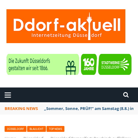
ZEITUNG DÜSSELDORF
BREAKING NEWS
„Sommer, Sonne, PRÜF!“ am Samstag (8.8.) in D
DÜSSELDORF
BLAULICHT
TOP NEWS