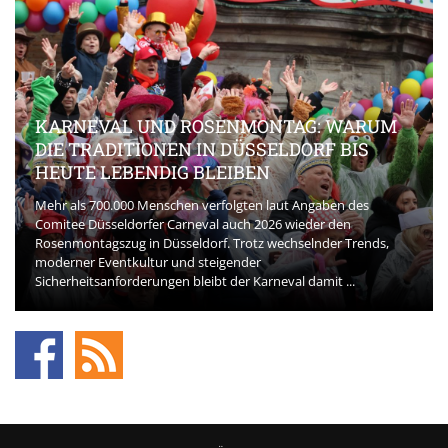
KARNEVAL UND ROSENMONTAG: WARUM
DIE TRADITIONEN IN DÜSSELDORF BIS
HEUTE LEBENDIG BLEIBEN
Mehr als 700.000 Menschen verfolgten laut Angaben des
Comitee Düsseldorfer Carneval auch 2026 wieder den
Rosenmontagszug in Düsseldorf. Trotz wechselnder Trends,
moderner Eventkultur und steigender
Sicherheitsanforderungen bleibt der Karneval damit ...