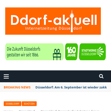
ZEITUNG DÜSSELDORF
BREAKING NEWS
Düsseldorf Kalkum: Bei Sondierungsarbeiten P
DÜSSELDORF
SCHÜTZEN