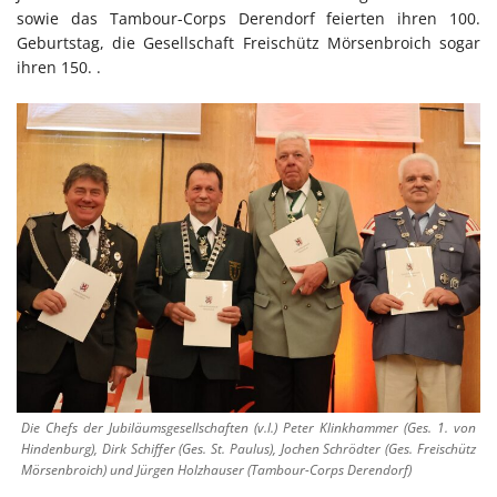
sowie das Tambour-Corps Derendorf feierten ihren 100.
Geburtstag, die Gesellschaft Freischütz Mörsenbroich sogar
ihren 150. .
Die Chefs der Jubiläumsgesellschaften (v.l.) Peter Klinkhammer (Ges. 1. von
Hindenburg), Dirk Schiffer (Ges. St. Paulus), Jochen Schrödter (Ges. Freischütz
Mörsenbroich) und Jürgen Holzhauser (Tambour-Corps Derendorf)