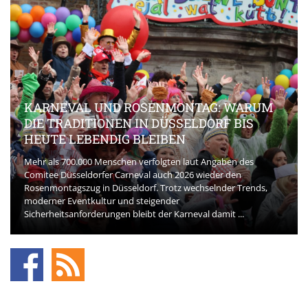
KARNEVAL UND ROSENMONTAG: WARUM
DIE TRADITIONEN IN DÜSSELDORF BIS
HEUTE LEBENDIG BLEIBEN
Mehr als 700.000 Menschen verfolgten laut Angaben des
Comitee Düsseldorfer Carneval auch 2026 wieder den
Rosenmontagszug in Düsseldorf. Trotz wechselnder Trends,
moderner Eventkultur und steigender
Sicherheitsanforderungen bleibt der Karneval damit ...