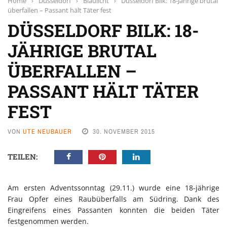
Home
›
Düsseldorf
›
Blaulicht
›
Düsseldorf Bilk: 18-Jährige brutal
überfallen – Passant hält Täter fest
DÜSSELDORF BILK: 18-
JÄHRIGE BRUTAL
ÜBERFALLEN –
PASSANT HÄLT TÄTER
FEST
VON
UTE NEUBAUER
30. NOVEMBER 2015
TEILEN:
Am ersten Adventssonntag (29.11.) wurde eine 18-jährige
Frau Opfer eines Raubüberfalls am Südring. Dank des
Eingreifens eines Passanten konnten die beiden Täter
festgenommen werden.