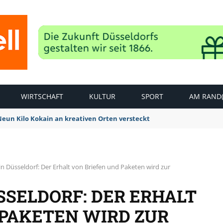
WIRTSCHAFT
KULTUR
SPORT
AM RAND(
 Neun Kilo Kokain an kreativen Orten versteckt
in Düsseldorf: Der Erhalt von Briefen und Paketen wird zur
SSELDORF: DER ERHALT
 PAKETEN WIRD ZUR