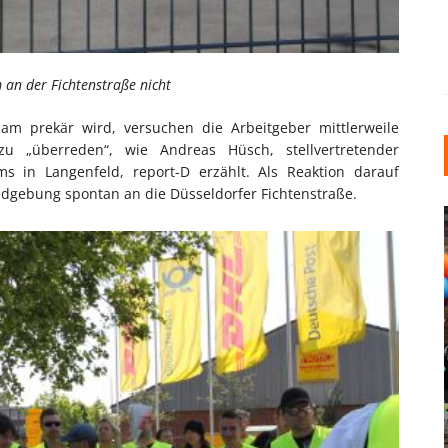
 an der Fichtenstraße nicht
am prekär wird, versuchen die Arbeitgeber mittlerweile
 zu „überreden“, wie Andreas Hüsch, stellvertretender
ums in Langenfeld, report-D erzählt. Als Reaktion darauf
undgebung spontan an die Düsseldorfer Fichtenstraße.
INDUSTRIELLER CHIC: WIE
KUNSTSTOFFFENSTER DEN
LOFT-STIL IN IHREM
EINFAMILIENHAUS
UNTERSTÜTZEN