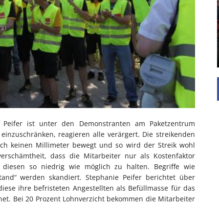
Die Inspiration des industriellen Chics sind die
Werkshallen des Industriezeitalters. Die Basis für
diesen Stil sind große Räume, schlicht gehalten
mit rustikalen Elementen und großen
Fensterflächen. Wie so vieles wurde ...
ie Peifer ist unter den Demonstranten am Paketzentrum
 einzuschränken, reagieren alle verärgert. Die streikenden
sich keinen Millimeter bewegt und so wird der Streik wohl
rschämtheit, dass die Mitarbeiter nur als Kostenfaktor
diesen so niedrig wie möglich zu halten. Begriffe wie
tand“ werden skandiert. Stephanie Peifer berichtet über
iese ihre befristeten Angestellten als Befüllmasse für das
et. Bei 20 Prozent Lohnverzicht bekommen die Mitarbeiter