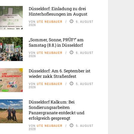
Düsseldorf: Einladung zu drei
Hinterhoflesungen im August
VON
UTE NEUBAUER
6. AUGUST
2026
„Sommer, Sonne, PRÜF!“ am
Samstag (8.8.) in Düsseldorf
VON
UTE NEUBAUER
6. AUGUST
2026
Düsseldorf: Am 6. September ist
wieder zakk Straßenfest
VON
UTE NEUBAUER
5. AUGUST
2026
Düsseldorf Kalkum: Bei
Sondierungsarbeiten
Panzergranate entdeckt und
erfolgreich gesprengt
VON
UTE NEUBAUER
5. AUGUST
2026