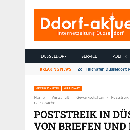
INTERNETZEITUNG DÜSSELDORF
DÜSSELDORF
SERVICE
POLITIK
BREAKING NEWS
Zoll Flughafen Düsseldorf:
GEWERKSCHAFTEN
WIRTSCHAFT
Home
›
Wirtschaft
›
Gewerkschaften
›
Poststreik 
Glückssache
POSTSTREIK IN DÜ
VON BRIEFEN UND