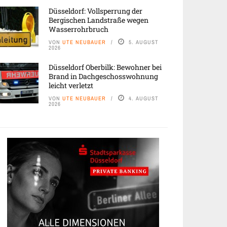
Düsseldorf: Vollsperrung der
Bergischen Landstraße wegen
Wasserrohrbruch
VON
UTE NEUBAUER
5. AUGUST
2026
Düsseldorf Oberbilk: Bewohner bei
Brand in Dachgeschosswohnung
leicht verletzt
VON
UTE NEUBAUER
4. AUGUST
2026