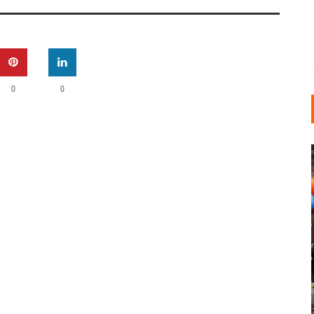
0
0
INDUSTRIELLER CHIC: WIE
KUNSTSTOFFFENSTER DEN
LOFT-STIL IN IHREM
EINFAMILIENHAUS
UNTERSTÜTZEN