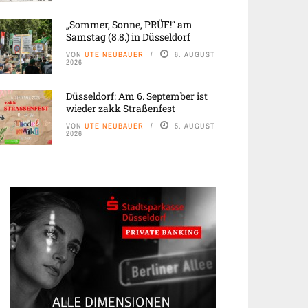
„Sommer, Sonne, PRÜF!“ am
Samstag (8.8.) in Düsseldorf
VON
UTE NEUBAUER
6. AUGUST
2026
Düsseldorf: Am 6. September ist
wieder zakk Straßenfest
VON
UTE NEUBAUER
5. AUGUST
2026