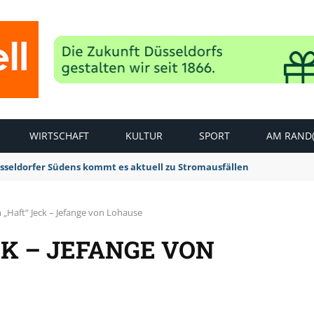
WIRTSCHAFT
KULTUR
SPORT
AM RAND(
sseldorfer Südens kommt es aktuell zu Stromausfällen
„Haft“ Jeck – Jefange von Lohause
K – JEFANGE VON