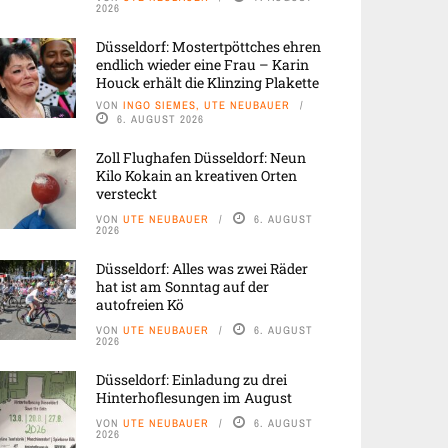
2026
Düsseldorf: Mostertpöttches ehren
endlich wieder eine Frau – Karin
Houck erhält die Klinzing Plakette
VON
INGO SIEMES, UTE NEUBAUER
6. AUGUST 2026
Zoll Flughafen Düsseldorf: Neun
Kilo Kokain an kreativen Orten
versteckt
VON
UTE NEUBAUER
6. AUGUST
2026
Düsseldorf: Alles was zwei Räder
hat ist am Sonntag auf der
autofreien Kö
VON
UTE NEUBAUER
6. AUGUST
2026
Düsseldorf: Einladung zu drei
Hinterhoflesungen im August
VON
UTE NEUBAUER
6. AUGUST
2026