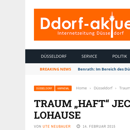
INTERNETZEITUNG DÜSSELDORF
DÜSSELDORF
SERVICE
POLITIK
BREAKING NEWS
Benrath: Im Bereich des Dü
Home
›
Düsseldorf
›
Traum 
DÜSSELDORF
KARNEVAL
TRAUM „HAFT“ JEC
LOHAUSE
VON
UTE NEUBAUER
14. FEBRUAR 2015