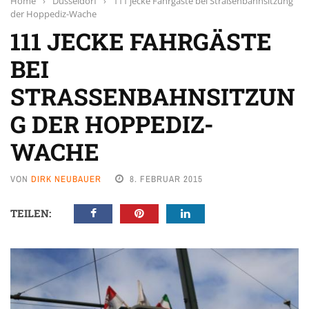
Home
›
Düsseldorf
›
111 jecke Fahrgäste bei Straßenbahnsitzung
der Hoppediz-Wache
111 JECKE FAHRGÄSTE
BEI
STRASSENBAHNSITZUNG
DER HOPPEDIZ-W
ACHE
VON
DIRK NEUBAUER
8. FEBRUAR 2015
TEILEN: