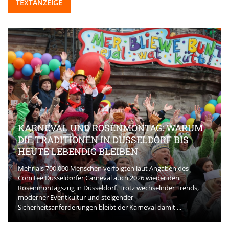
TEXTANZEIGE
KARNEVAL UND ROSENMONTAG: WARUM
DIE TRADITIONEN IN DÜSSELDORF BIS
HEUTE LEBENDIG BLEIBEN
Mehr als 700.000 Menschen verfolgten laut Angaben des
Comitee Düsseldorfer Carneval auch 2026 wieder den
Rosenmontagszug in Düsseldorf. Trotz wechselnder Trends,
moderner Eventkultur und steigender
Sicherheitsanforderungen bleibt der Karneval damit ...