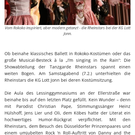
Vom Rokoko inspiriert, aber modern getanzt - die Rheinstars bei der KG Lott
Jonn.
Ob beinahe klassisches Ballett in Rokoko-Kostümen oder das
große Musical-Besteck à la „I’m singing in the Rain“: Die
Showabteilung der Tanzgarde Rheinstars spannt einen
weiten Bogen. Am Samstagabend (7.2.) unterhielten die
Rheinstars die KG Lott Jonn bei deren Kostümsitzung.
Die Aula des Lessinggymnasiums an der Ellerstraße war
beinahe bis auf den letzten Platz gefüllt. Kein Wunder – denn
mit Parodist Christian Pape, Stimmungssänger Heinz
Hülshoff, Jens Lier und Oli, dem Köbes hatte der Literat ein
hochwertiges Humor-Rückgrat verpflichtet. Mit den
Rheinstars, dem Besuch des Düsseldorfer Prinzenpaares und
einem umjubelten Rock ‘n Roll-Auftritt von Danny and the