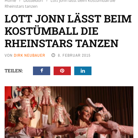
Home
›
Düsseldorf
›
Lott Jonn lässt beim Kostümball die
Rheinstars tanzen
LOTT JONN LÄSST BEIM
KOSTÜMBALL DIE
RHEINSTARS TANZEN
VON
DIRK NEUBAUER
8. FEBRUAR 2015
TEILEN: