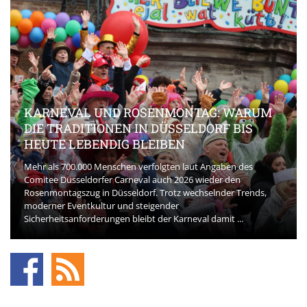
KARNEVAL UND ROSENMONTAG: WARUM
DIE TRADITIONEN IN DÜSSELDORF BIS
HEUTE LEBENDIG BLEIBEN
Mehr als 700.000 Menschen verfolgten laut Angaben des
Comitee Düsseldorfer Carneval auch 2026 wieder den
Rosenmontagszug in Düsseldorf. Trotz wechselnder Trends,
moderner Eventkultur und steigender
Sicherheitsanforderungen bleibt der Karneval damit ...