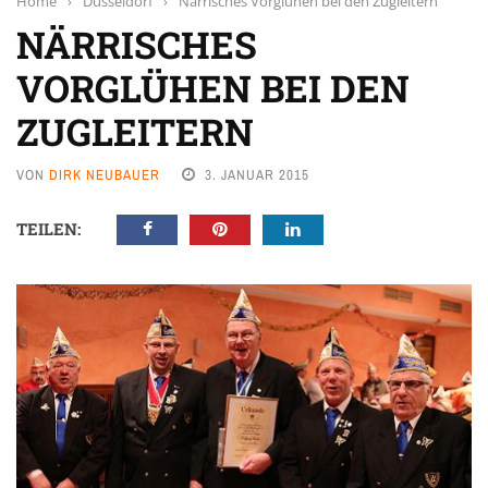
Home
›
Düsseldorf
›
Närrisches Vorglühen bei den Zugleitern
NÄRRISCHES
VORGLÜHEN BEI DEN
ZUGLEITERN
VON
DIRK NEUBAUER
3. JANUAR 2015
TEILEN: