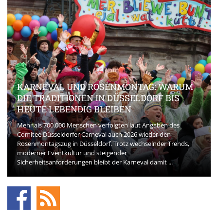
KARNEVAL UND ROSENMONTAG: WARUM
DIE TRADITIONEN IN DÜSSELDORF BIS
HEUTE LEBENDIG BLEIBEN
Mehr als 700.000 Menschen verfolgten laut Angaben des
Comitee Düsseldorfer Carneval auch 2026 wieder den
Rosenmontagszug in Düsseldorf. Trotz wechselnder Trends,
moderner Eventkultur und steigender
Sicherheitsanforderungen bleibt der Karneval damit ...