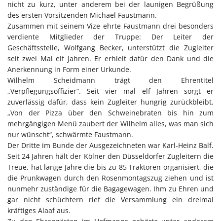
nicht zu kurz, unter anderem bei der launigen Begrüßung
des ersten Vorsitzenden Michael Faustmann.
Zusammen mit seinem Vize ehrte Faustmann drei besonders
verdiente Mitglieder der Truppe: Der Leiter der
Geschäftsstelle, Wolfgang Becker, unterstützt die Zugleiter
seit zwei Mal elf Jahren. Er erhielt dafür den Dank und die
Anerkennung in Form einer Urkunde.
Wilhelm Scheidmann trägt den Ehrentitel
„Verpflegungsoffizier“. Seit vier mal elf Jahren sorgt er
zuverlässig dafür, dass kein Zugleiter hungrig zurückbleibt.
„Von der Pizza über den Schweinebraten bis hin zum
mehrgängigen Menü zaubert der Wilhelm alles, was man sich
nur wünscht“, schwärmte Faustmann.
Der Dritte im Bunde der Ausgezeichneten war Karl-Heinz Balf.
Seit 24 Jahren hält der Kölner den Düsseldorfer Zugleitern die
Treue, hat lange Jahre die bis zu 85 Traktoren organisiert, die
die Prunkwagen durch den Rosenmontagszug ziehen und ist
nunmehr zuständige für die Bagagewagen. Ihm zu Ehren und
gar nicht schüchtern rief die Versammlung ein dreimal
kräftiges Alaaf aus.