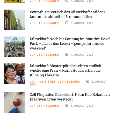
VON
UTE NEUBAUER
7. AUGUST 2026
Benrath: Im Bereich des Düsseldorfer Südens
kommt es aktuell zu Stromausfällen
VON
UTE NEUBAUER
7. AUGUST 2026
Düsseldorf: Noch bis Sonntag im Maurice-Ravel-
Park – „Liebe das Leben – pempelfort music
weekend“
VON
UTE NEUBAUER
7. AUGUST 2026
Düsseldorf: Mostertpöttches ehren endlich
wieder eine Frau – Karin Houck erhält die
Klinzing Plakette
VON
INGO SIEMES, UTE NEUBAUER
6. AUGUST
2026
Zoll Flughafen Düsseldorf: Neun Kilo Kokain an
kreativen Orten versteckt
VON
UTE NEUBAUER
6. AUGUST 2026