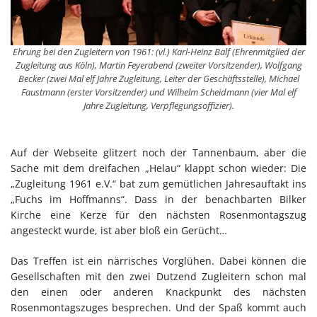
Ehrung bei den Zugleitern von 1961: (vl.) Karl-Heinz Balf (Ehrenmitglied der
Zugleitung aus Köln), Martin Feyerabend (zweiter Vorsitzender), Wolfgang
Becker (zwei Mal elf Jahre Zugleitung, Leiter der Geschäftsstelle), Michael
Faustmann (erster Vorsitzender) und Wilhelm Scheidmann (vier Mal elf
Jahre Zugleitung, Verpflegungsoffizier).
Auf der Webseite glitzert noch der Tannenbaum, aber die
Sache mit dem dreifachen „Helau“ klappt schon wieder: Die
„Zugleitung 1961 e.V.“ bat zum gemütlichen Jahresauftakt ins
„Fuchs im Hoffmanns“. Dass in der benachbarten Bilker
Kirche eine Kerze für den nächsten Rosenmontagszug
angesteckt wurde, ist aber bloß ein Gerücht…
Das Treffen ist ein närrisches Vorglühen. Dabei können die
Gesellschaften mit den zwei Dutzend Zugleitern schon mal
den einen oder anderen Knackpunkt des nächsten
Rosenmontagszuges besprechen. Und der Spaß kommt auch