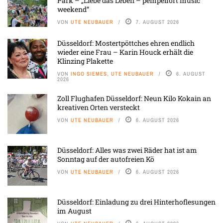
Park – „Liebe das Leben – pempelfort music
weekend“
VON
UTE NEUBAUER
7. AUGUST 2026
Düsseldorf: Mostertpöttches ehren endlich
wieder eine Frau – Karin Houck erhält die
Klinzing Plakette
VON
INGO SIEMES, UTE NEUBAUER
6. AUGUST
2026
Zoll Flughafen Düsseldorf: Neun Kilo Kokain an
kreativen Orten versteckt
VON
UTE NEUBAUER
6. AUGUST 2026
Düsseldorf: Alles was zwei Räder hat ist am
Sonntag auf der autofreien Kö
VON
UTE NEUBAUER
6. AUGUST 2026
Düsseldorf: Einladung zu drei Hinterhoflesungen
im August