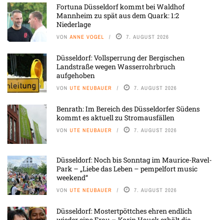
Fortuna Düsseldorf kommt bei Waldhof
Mannheim zu spät aus dem Quark: 1:2
Niederlage
VON
ANNE VOGEL
7. AUGUST 2026
Düsseldorf: Vollsperrung der Bergischen
Landstraße wegen Wasserrohrbruch
aufgehoben
VON
UTE NEUBAUER
7. AUGUST 2026
Benrath: Im Bereich des Düsseldorfer Südens
kommt es aktuell zu Stromausfällen
VON
UTE NEUBAUER
7. AUGUST 2026
Düsseldorf: Noch bis Sonntag im Maurice-Ravel-
Park – „Liebe das Leben – pempelfort music
weekend“
VON
UTE NEUBAUER
7. AUGUST 2026
Düsseldorf: Mostertpöttches ehren endlich
wieder eine Frau – Karin Houck erhält die