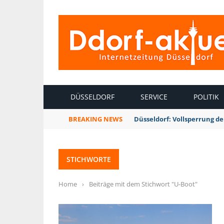
INTERNETZEITUNG DÜSSELDORF
DÜSSELDORF
SERVICE
POLITIK
BREAKING NEWS
Düsseldorf: Vollsperrung 
STICHWORTE
Home
›
Beiträge mit dem Stichwort "U-Boot"