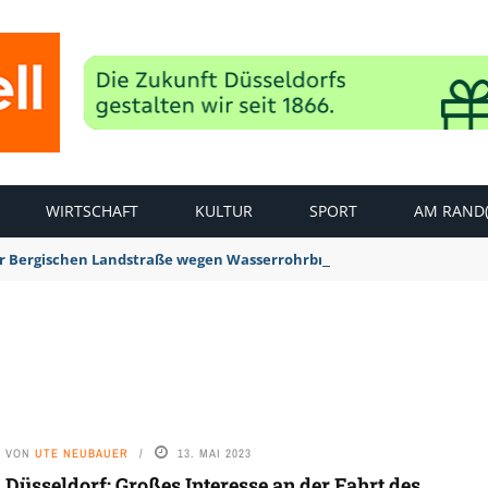
WIRTSCHAFT
KULTUR
SPORT
AM RAND(
der Bergischen Landstraße wegen Wasserrohrbruch aufgehoben
VON
UTE NEUBAUER
13. MAI 2023
Düsseldorf: Großes Interesse an der Fahrt des