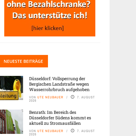
NEUESTE BEITRÄGE
Düsseldorf: Vollsperrung der
Bergischen Landstraße wegen
Wasserrohrbruch aufgehoben
VON
UTE NEUBAUER
7. AUGUST
2026
Benrath: Im Bereich des
Düsseldorfer Südens kommt es
aktuell zu Stromausfällen
VON
UTE NEUBAUER
7. AUGUST
2026