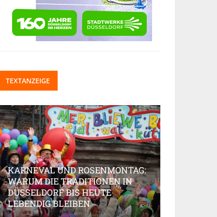
TEXTANZEIGE
KARNEVAL UND ROSENMONTAG:
WARUM DIE TRADITIONEN IN
DÜSSELDORF BIS HEUTE
BEAUTY-IN
LEBENDIG BLEIBEN
MARKT AK