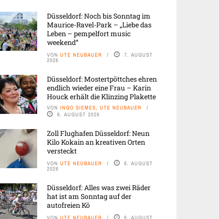
Düsseldorf: Noch bis Sonntag im
Maurice-Ravel-Park – „Liebe das
Leben – pempelfort music
weekend“
VON
UTE NEUBAUER
7. AUGUST
2026
Düsseldorf: Mostertpöttches ehren
endlich wieder eine Frau – Karin
Houck erhält die Klinzing Plakette
VON
INGO SIEMES, UTE NEUBAUER
6. AUGUST 2026
Zoll Flughafen Düsseldorf: Neun
Kilo Kokain an kreativen Orten
versteckt
VON
UTE NEUBAUER
6. AUGUST
2026
Düsseldorf: Alles was zwei Räder
hat ist am Sonntag auf der
autofreien Kö
VON
UTE NEUBAUER
6. AUGUST