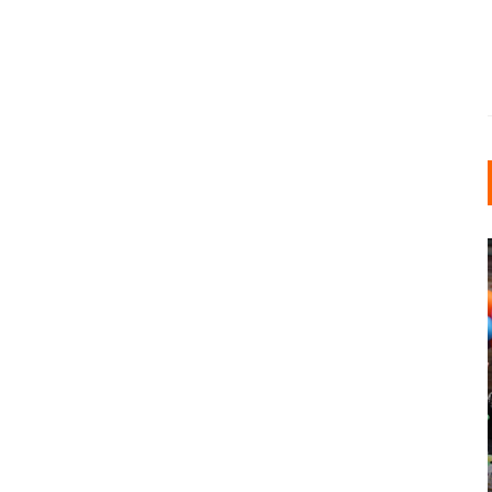
INDUSTRIELLER CHIC: WIE
KUNSTSTOFFFENSTER DEN
LOFT-STIL IN IHREM
EINFAMILIENHAUS