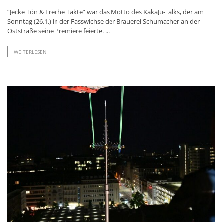
“Jecke Tön & Freche Takte” war das Motto des KakaJu-Talks, der am
Sonntag (26.1.) in der Fasswichse der Brauerei Schumacher an der
Oststraße seine Premiere feierte. ...
WEITERLESEN