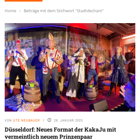
Home
›
Beiträge mit dem Stichwort "Stadtdechant"
VON
UTE NEUBAUER
28. JANUAR 2025
Düsseldorf: Neues Format der KakaJu mit
vermeintlich neuem Prinzenpaar