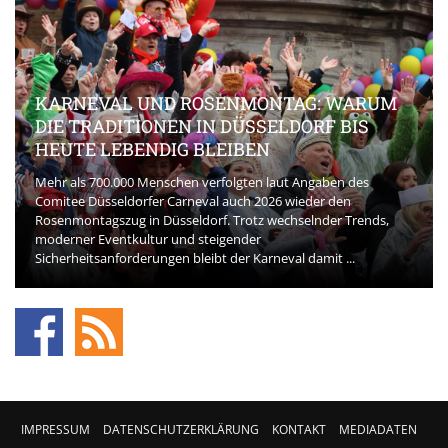
KARNEVAL UND ROSENMONTAG: WARUM
DIE TRADITIONEN IN DÜSSELDORF BIS
HEUTE LEBENDIG BLEIBEN
Mehr als 700.000 Menschen verfolgten laut Angaben des
Comitee Düsseldorfer Carneval auch 2026 wieder den
Rosenmontagszug in Düsseldorf. Trotz wechselnder Trends,
moderner Eventkultur und steigender
Sicherheitsanforderungen bleibt der Karneval damit ...
IMPRESSUM
DATENSCHUTZERKLÄRUNG
KONTAKT
MEDIADATEN