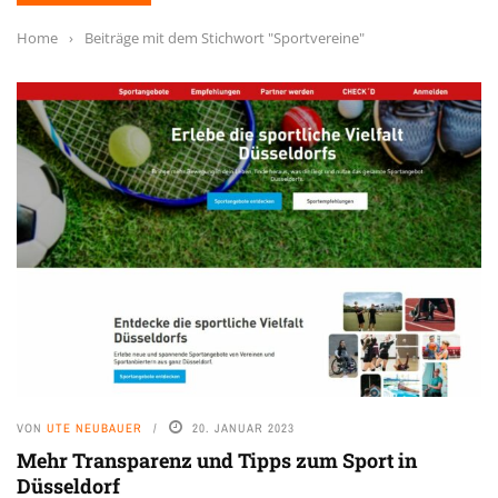
Home
›
Beiträge mit dem Stichwort "Sportvereine"
VON
UTE NEUBAUER
20. JANUAR 2023
Mehr Transparenz und Tipps zum Sport in
Düsseldorf