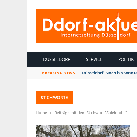
INTERNETZEITUNG DÜSSELDORF
DÜSSELDORF
SERVICE
POLITIK
BREAKING NEWS
Düsseldorf: Noch bis Sonnt
STICHWORTE
Home
›
Beiträge mit dem Stichwort "Spielmobil"