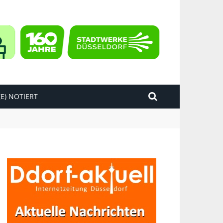
E) NOTIERT
kend“