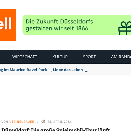
WIRTSCHAFT
KULTUR
SPORT
AM RAND(
ag im Maurice-Ravel-Park – „Liebe das Leben – pempelfort music wee
VON
UTE NEUBAUER
25. APRIL 2023
Düsseldorf: Die große Spielmobil-Tour läuft