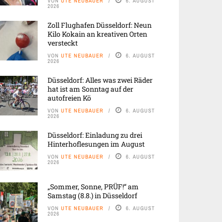
VON
UTE NEUBAUER
6. AUGUST
2026
Zoll Flughafen Düsseldorf: Neun
Kilo Kokain an kreativen Orten
versteckt
VON
UTE NEUBAUER
6. AUGUST
2026
Düsseldorf: Alles was zwei Räder
hat ist am Sonntag auf der
autofreien Kö
VON
UTE NEUBAUER
6. AUGUST
2026
Düsseldorf: Einladung zu drei
Hinterhoflesungen im August
VON
UTE NEUBAUER
6. AUGUST
2026
„Sommer, Sonne, PRÜF!“ am
Samstag (8.8.) in Düsseldorf
VON
UTE NEUBAUER
6. AUGUST
2026