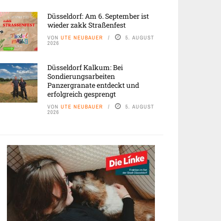
Düsseldorf: Am 6. September ist
wieder zakk Straßenfest
VON
UTE NEUBAUER
5. AUGUST
2026
Düsseldorf Kalkum: Bei
Sondierungsarbeiten
Panzergranate entdeckt und
erfolgreich gesprengt
VON
UTE NEUBAUER
5. AUGUST
2026