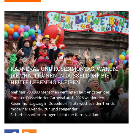
KARNEVAL UND ROSENMONTAG: WARUM
DIE TRADITIONEN IN DÜSSELDORF BIS
HEUTE LEBENDIG BLEIBEN
Mehr als 700.000 Menschen verfolgten laut Angaben des
Comitee Düsseldorfer Carneval auch 2026 wieder den
Rosenmontagszug in Düsseldorf. Trotz wechselnder Trends,
moderner Eventkultur und steigender
Sicherheitsanforderungen bleibt der Karneval damit ...