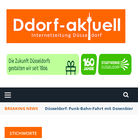
ZEITUNG DÜSSELDORF
BREAKING NEWS
Düsseldorf: Rheinbahn testet Technik zur Kon
STICHWORTE