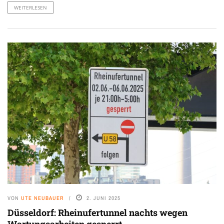
WEITERLESEN
VON
UTE NEUBAUER
2. JUNI 2025
Düsseldorf: Rheinufertunnel nachts wegen