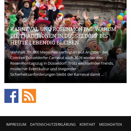
KARNEVAL UND ROSENMONTAG: WARUM
DIE TRADITIONEN IN DÜSSELDORF BIS
HEUTE LEBENDIG BLEIBEN
Mehr als 700.000 Menschen verfolgten laut Angaben des
Comitee Düsseldorfer Carneval auch 2026 wieder den
Rosenmontagszug in Düsseldorf. Trotz wechselnder Trends,
moderner Eventkultur und steigender
Sicherheitsanforderungen bleibt der Karneval damit ...
IMPRESSUM
DATENSCHUTZERKLÄRUNG
KONTAKT
MEDIADATEN