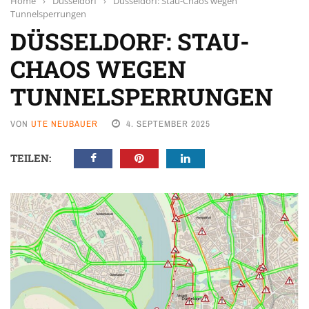
Home
›
Düsseldorf
›
Düsseldorf: Stau-Chaos wegen
Tunnelsperrungen
DÜSSELDORF: STAU-
CHAOS WEGEN
TUNNELSPERRUNGEN
VON
UTE NEUBAUER
4. SEPTEMBER 2025
TEILEN: