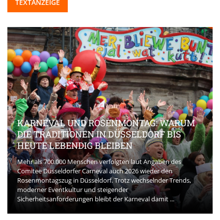
TEXTANZEIGE
KARNEVAL UND ROSENMONTAG: WARUM
DIE TRADITIONEN IN DÜSSELDORF BIS
HEUTE LEBENDIG BLEIBEN
Mehr als 700.000 Menschen verfolgten laut Angaben des
Comitee Düsseldorfer Carneval auch 2026 wieder den
Rosenmontagszug in Düsseldorf. Trotz wechselnder Trends,
moderner Eventkultur und steigender
Sicherheitsanforderungen bleibt der Karneval damit ...