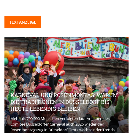
TEXTANZEIGE
KARNEVAL UND ROSENMONTAG: WARUM
DIE TRADITIONEN IN DÜSSELDORF BIS
HEUTE LEBENDIG BLEIBEN
Mehr als 700.000 Menschen verfolgten laut Angaben des
Comitee Düsseldorfer Carneval auch 2026 wieder den
Rosenmontagszug in Düsseldorf. Trotz wechselnder Trends,