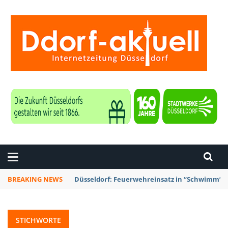
ZEITUNG DÜSSELDORF
BREAKING NEWS
Düsseldorf: Punk-Bahn-Fahrt mit Dosenbier u
STICHWORTE