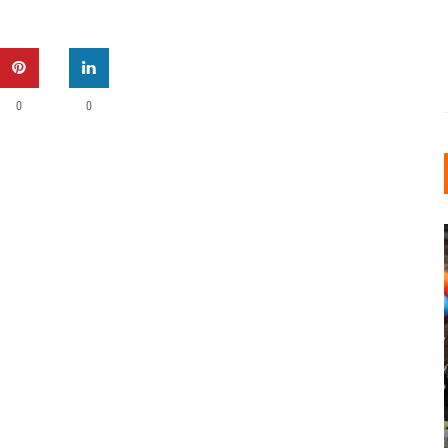
0
0
INDUSTRIELLER CHIC: WIE
KUNSTSTOFFFENSTER DEN
LOFT-STIL IN IHREM
EINFAMILIENHAUS