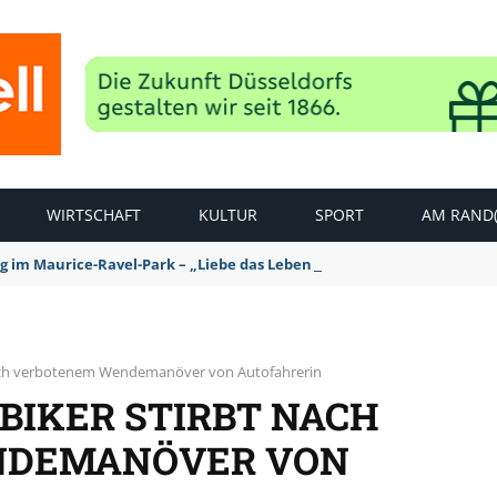
WIRTSCHAFT
KULTUR
SPORT
AM RAND(
ag im Maurice-Ravel-Park – „Liebe das Leben – pempelfort music wee
t nach verbotenem Wendemanöver von Autofahrerin
 BIKER STIRBT NACH
NDEMANÖVER VON