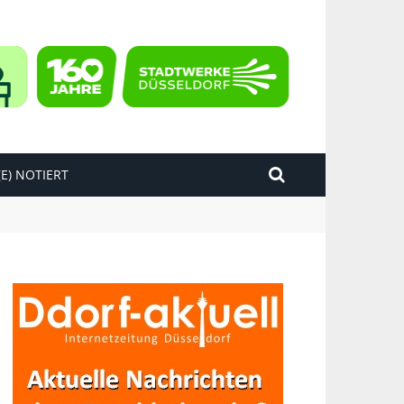
E) NOTIERT
kend“