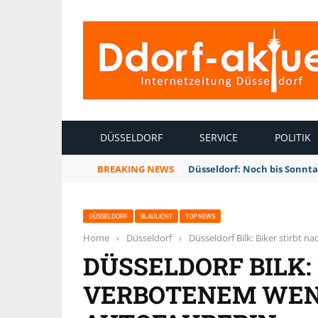
INTERNETZEITUNG DÜSSELDORF
DÜSSELDORF
SERVICE
POLITIK
BREAKING NEWS
Düsseldorf: Noch bis Sonnt
DÜSSELDORF
BLAULICHT
TOP NEWS
Home
›
Düsseldorf
›
Düsseldorf Bilk: Biker stirb
DÜSSELDORF BILK:
VERBOTENEM WE