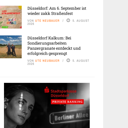
Düsseldorf: Am 6. September ist
wieder zakk Straßenfest
VON
UTE NEUBAUER
5. AUGUST
2026
Düsseldorf Kalkum: Bei
Sondierungsarbeiten
Panzergranate entdeckt und
erfolgreich gesprengt
VON
UTE NEUBAUER
5. AUGUST
2026