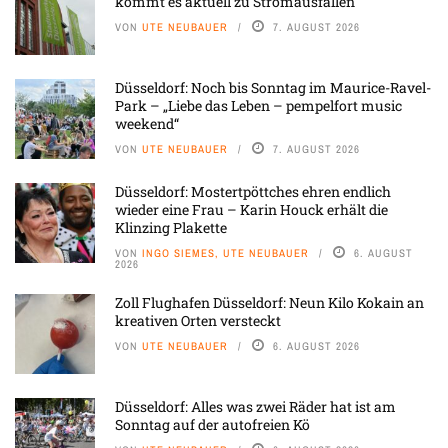
kommt es aktuell zu Stromausfällen
VON
UTE NEUBAUER
7. AUGUST 2026
Düsseldorf: Noch bis Sonntag im Maurice-Ravel-
Park – „Liebe das Leben – pempelfort music
weekend“
VON
UTE NEUBAUER
7. AUGUST 2026
Düsseldorf: Mostertpöttches ehren endlich
wieder eine Frau – Karin Houck erhält die
Klinzing Plakette
VON
INGO SIEMES, UTE NEUBAUER
6. AUGUST
2026
Zoll Flughafen Düsseldorf: Neun Kilo Kokain an
kreativen Orten versteckt
VON
UTE NEUBAUER
6. AUGUST 2026
Düsseldorf: Alles was zwei Räder hat ist am
Sonntag auf der autofreien Kö