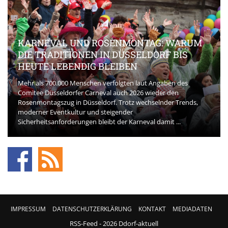
KARNEVAL UND ROSENMONTAG: WARUM
DIE TRADITIONEN IN DÜSSELDORF BIS
HEUTE LEBENDIG BLEIBEN
Mehr als 700.000 Menschen verfolgten laut Angaben des
Comitee Düsseldorfer Carneval auch 2026 wieder den
Rosenmontagszug in Düsseldorf. Trotz wechselnder Trends,
moderner Eventkultur und steigender
Sicherheitsanforderungen bleibt der Karneval damit ...
IMPRESSUM
DATENSCHUTZERKLÄRUNG
KONTAKT
MEDIADATEN
RSS-Feed
- 2026 Ddorf-aktuell