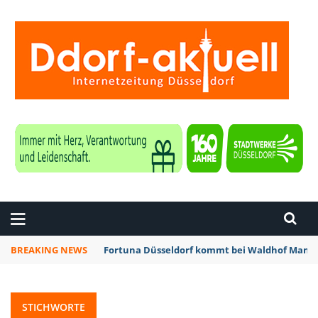
ZEITUNG DÜSSELDORF
BREAKING NEWS
Düsseldorf: Vollsperrung der Bergischen Lan
STICHWORTE