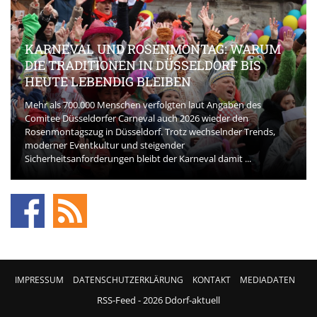
BEAUTY-INNOVATIONEN, DIE DEN MARKT
AKTUELL PRÄGEN
Die Beauty-Branche entwickelt sich rasant. Und neue Kosmetik
spielt eine zentrale Rolle bei der Veränderung der Erwartungen
der Konsumentinnen und Konsumenten. Bereits in den ersten
Phasen der Kaufentscheidung achten Käufer ...
IMPRESSUM
DATENSCHUTZERKLÄRUNG
KONTAKT
MEDIADATEN
RSS-Feed
- 2026 Ddorf-aktuell