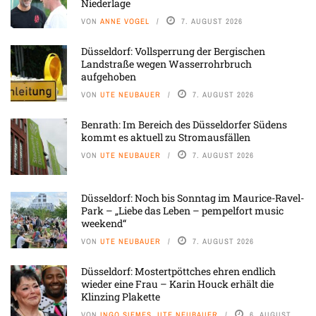
Niederlage
VON
ANNE VOGEL
7. AUGUST 2026
Düsseldorf: Vollsperrung der Bergischen
Landstraße wegen Wasserrohrbruch
aufgehoben
VON
UTE NEUBAUER
7. AUGUST 2026
Benrath: Im Bereich des Düsseldorfer Südens
kommt es aktuell zu Stromausfällen
VON
UTE NEUBAUER
7. AUGUST 2026
Düsseldorf: Noch bis Sonntag im Maurice-Ravel-
Park – „Liebe das Leben – pempelfort music
weekend“
VON
UTE NEUBAUER
7. AUGUST 2026
Düsseldorf: Mostertpöttches ehren endlich
wieder eine Frau – Karin Houck erhält die
Klinzing Plakette
VON
INGO SIEMES, UTE NEUBAUER
6. AUGUST