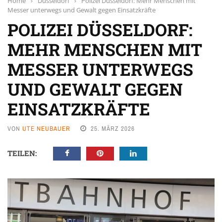
Home
›
Düsseldorf
›
Polizei Düsseldorf: Mehr Menschen mit
Messer unterwegs und Gewalt gegen Einsatzkräfte
POLIZEI DÜSSELDORF:
MEHR MENSCHEN MIT
MESSER UNTERWEGS
UND GEWALT GEGEN
EINSATZKRÄFTE
VON
UTE NEUBAUER
25. MÄRZ 2026
TEILEN: