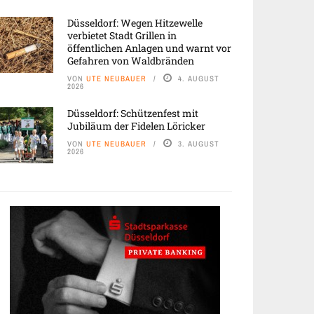
Düsseldorf: Wegen Hitzewelle
verbietet Stadt Grillen in
öffentlichen Anlagen und warnt vor
Gefahren von Waldbränden
VON
UTE NEUBAUER
4. AUGUST
2026
Düsseldorf: Schützenfest mit
Jubiläum der Fidelen Löricker
VON
UTE NEUBAUER
3. AUGUST
2026