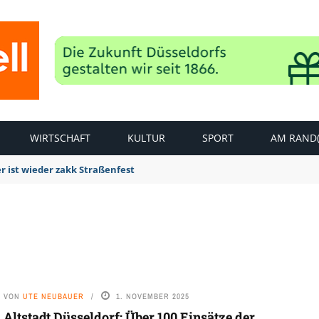
WIRTSCHAFT
KULTUR
SPORT
AM RAND(
r ist wieder zakk Straßenfest
VON
UTE NEUBAUER
1. NOVEMBER 2025
Altstadt Düsseldorf: Über 100 Einsätze der