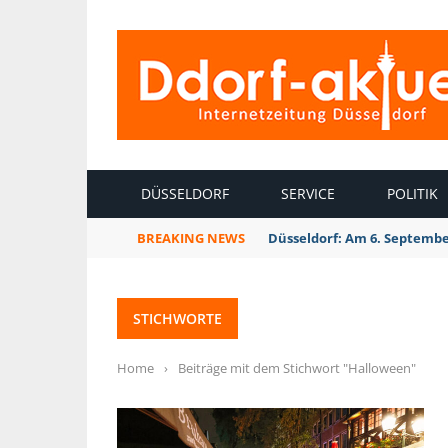
INTERNETZEITUNG DÜSSELDORF
DÜSSELDORF
SERVICE
POLITIK
BREAKING NEWS
Düsseldorf: Am 6. Septembe
STICHWORTE
Home
›
Beiträge mit dem Stichwort "Halloween"