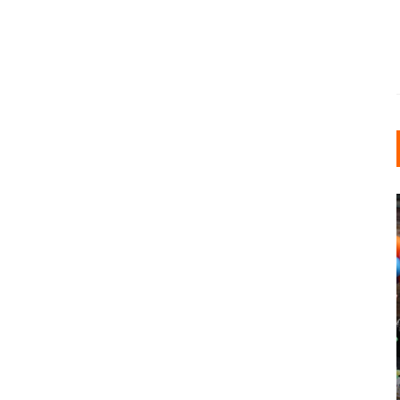
INDUSTRIELLER CHIC: WIE
KUNSTSTOFFFENSTER DEN
LOFT-STIL IN IHREM
EINFAMILIENHAUS