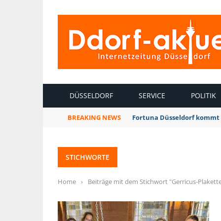
INTERNETZEITUNG DÜSSELDORF
DÜSSELDORF
SERVICE
POLITIK
BREAKING NEWS
Fortuna Düsseldorf kommt 
STICHWORTE
Home
›
Beiträge mit dem Stichwort "Gerricus-Plakett