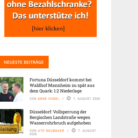
NEUESTE BEITRÄGE
Fortuna Düsseldorf kommt bei
Waldhof Mannheim zu spät aus
dem Quark: 1:2 Niederlage
VON
ANNE VOGEL
7. AUGUST 2026
Düsseldorf: Vollsperrung der
Bergischen Landstraße wegen
Wasserrohrbruch aufgehoben
VON
UTE NEUBAUER
7. AUGUST
2026