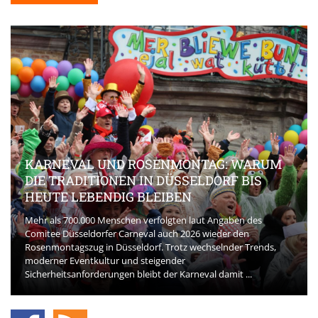
KARNEVAL UND ROSENMONTAG: WARUM
DIE TRADITIONEN IN DÜSSELDORF BIS
HEUTE LEBENDIG BLEIBEN
Mehr als 700.000 Menschen verfolgten laut Angaben des
Comitee Düsseldorfer Carneval auch 2026 wieder den
Rosenmontagszug in Düsseldorf. Trotz wechselnder Trends,
moderner Eventkultur und steigender
Sicherheitsanforderungen bleibt der Karneval damit ...