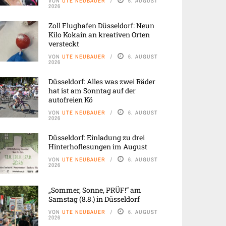
VON
UTE NEUBAUER
6. AUGUST
2026
Zoll Flughafen Düsseldorf: Neun
Kilo Kokain an kreativen Orten
versteckt
VON
UTE NEUBAUER
6. AUGUST
2026
Düsseldorf: Alles was zwei Räder
hat ist am Sonntag auf der
autofreien Kö
VON
UTE NEUBAUER
6. AUGUST
2026
Düsseldorf: Einladung zu drei
Hinterhoflesungen im August
VON
UTE NEUBAUER
6. AUGUST
2026
„Sommer, Sonne, PRÜF!“ am
Samstag (8.8.) in Düsseldorf
VON
UTE NEUBAUER
6. AUGUST
2026