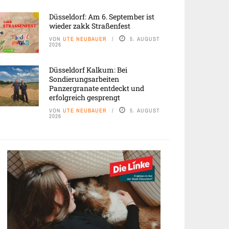
Düsseldorf: Am 6. September ist
wieder zakk Straßenfest
VON
UTE NEUBAUER
5. AUGUST
2026
Düsseldorf Kalkum: Bei
Sondierungsarbeiten
Panzergranate entdeckt und
erfolgreich gesprengt
VON
UTE NEUBAUER
5. AUGUST
2026