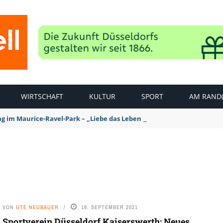
WIRTSCHAFT
KULTUR
SPORT
AM RAND(
ag im Maurice-Ravel-Park – „Liebe das Leben – pempelfort music wee
VON
UTE NEUBAUER
18. SEPTEMBER 2021
Sportverein Düsseldorf Kaiserswerth: Neues