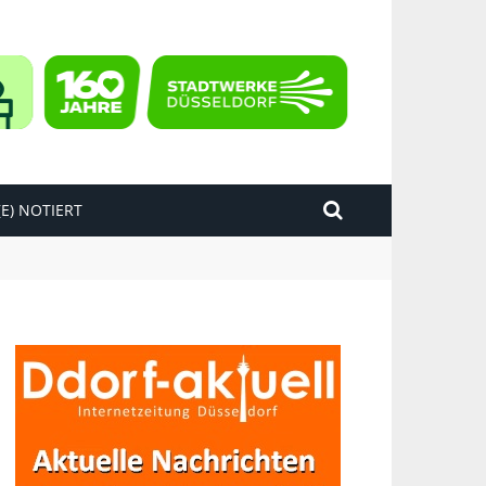
E) NOTIERT
kend“