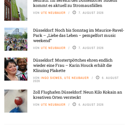
Benrath: Im Bereich des Düsseldorfer Südens
kommt es aktuell zu Stromausfällen
VON
UTE NEUBAUER
7. AUGUST 2026
Düsseldorf: Noch bis Sonntag im Maurice-Ravel-
Park – „Liebe das Leben – pempelfort music
weekend“
VON
UTE NEUBAUER
7. AUGUST 2026
Düsseldorf: Mostertpöttches ehren endlich
wieder eine Frau – Karin Houck erhält die
Klinzing Plakette
VON
INGO SIEMES, UTE NEUBAUER
6. AUGUST
2026
Zoll Flughafen Düsseldorf: Neun Kilo Kokain an
kreativen Orten versteckt
VON
UTE NEUBAUER
6. AUGUST 2026