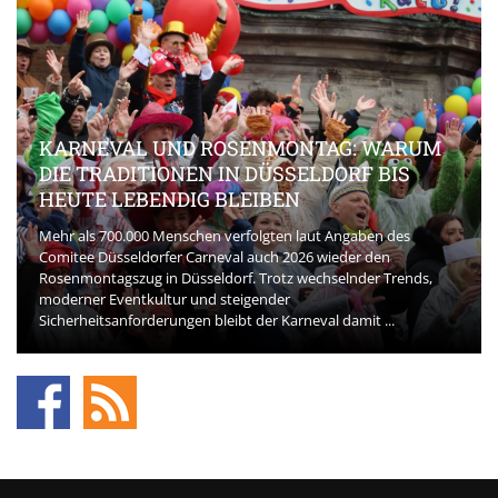
KARNEVAL UND ROSENMONTAG: WARUM
DIE TRADITIONEN IN DÜSSELDORF BIS
HEUTE LEBENDIG BLEIBEN
Mehr als 700.000 Menschen verfolgten laut Angaben des
Comitee Düsseldorfer Carneval auch 2026 wieder den
Rosenmontagszug in Düsseldorf. Trotz wechselnder Trends,
moderner Eventkultur und steigender
Sicherheitsanforderungen bleibt der Karneval damit ...