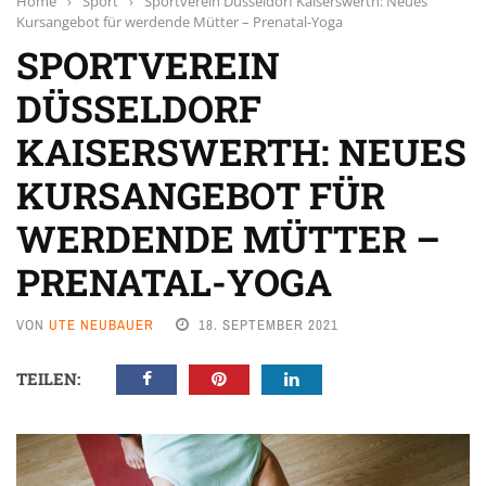
Home
›
Sport
›
Sportverein Düsseldorf Kaiserswerth: Neues
Kursangebot für werdende Mütter – Prenatal-Yoga
SPORTVEREIN
DÜSSELDORF
KAISERSWERTH: NEUES
KURSANGEBOT FÜR
WERDENDE MÜTTER –
PRENATAL-YOGA
VON
UTE NEUBAUER
18. SEPTEMBER 2021
TEILEN: