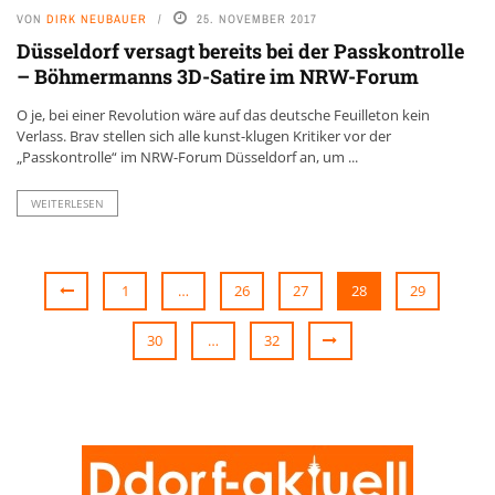
VON
DIRK NEUBAUER
25. NOVEMBER 2017
Düsseldorf versagt bereits bei der Passkontrolle
– Böhmermanns 3D-Satire im NRW-Forum
O je, bei einer Revolution wäre auf das deutsche Feuilleton kein
Verlass. Brav stellen sich alle kunst-klugen Kritiker vor der
„Passkontrolle“ im NRW-Forum Düsseldorf an, um ...
WEITERLESEN
1
…
26
27
28
29
30
…
32