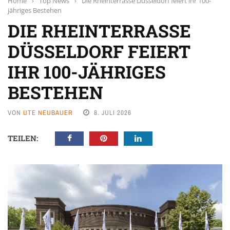
Home
›
Top News
›
Die Rheinterrasse Düsseldorf feiert ihr 100-
jähriges Bestehen
DIE RHEINTERRASSE
DÜSSELDORF FEIERT
IHR 100-JÄHRIGES
BESTEHEN
VON
UTE NEUBAUER
8. JULI 2026
TEILEN: