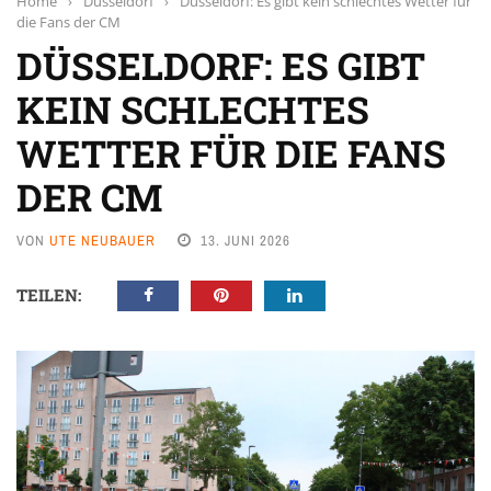
Home
›
Düsseldorf
›
Düsseldorf: Es gibt kein schlechtes Wetter für
die Fans der CM
DÜSSELDORF: ES GIBT
KEIN SCHLECHTES
WETTER FÜR DIE FANS
DER CM
VON
UTE NEUBAUER
13. JUNI 2026
TEILEN: