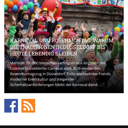
KARNEVAL UND ROSENMONTAG: WARUM
DIE TRADITIONEN IN DÜSSELDORF BIS
HEUTE LEBENDIG BLEIBEN
Mehr als 700.000 Menschen verfolgten laut Angaben des
Comitee Düsseldorfer Carneval auch 2026 wieder den
Rosenmontagszug in Düsseldorf. Trotz wechselnder Trends,
moderner Eventkultur und steigender
Sicherheitsanforderungen bleibt der Karneval damit ...