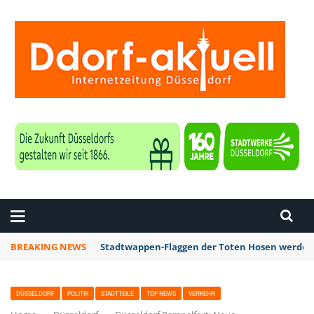
ZEITUNG DÜSSELDORF
BREAKING NEWS
Stadtwappen-Flaggen der Toten Hosen werden z
DÜSSELDORF
POLITIK
STADTTEILE
TOP NEWS
VERKEHR