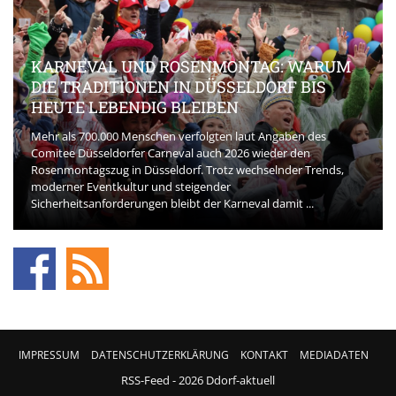
KARNEVAL UND ROSENMONTAG: WARUM
DIE TRADITIONEN IN DÜSSELDORF BIS
HEUTE LEBENDIG BLEIBEN
Mehr als 700.000 Menschen verfolgten laut Angaben des
Comitee Düsseldorfer Carneval auch 2026 wieder den
Rosenmontagszug in Düsseldorf. Trotz wechselnder Trends,
moderner Eventkultur und steigender
Sicherheitsanforderungen bleibt der Karneval damit ...
IMPRESSUM
DATENSCHUTZERKLÄRUNG
KONTAKT
MEDIADATEN
RSS-Feed
- 2026 Ddorf-aktuell