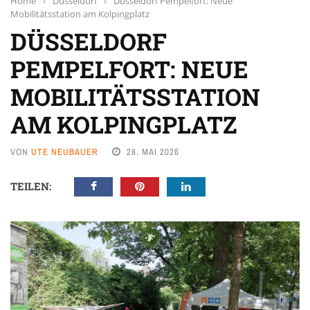
Home
›
Düsseldorf
›
Düsseldorf Pempelfort: Neue
Mobilitätsstation am Kolpingplatz
DÜSSELDORF
PEMPELFORT: NEUE
MOBILITÄTSSTATION
AM KOLPINGPLATZ
VON
UTE NEUBAUER
28. MAI 2026
TEILEN: