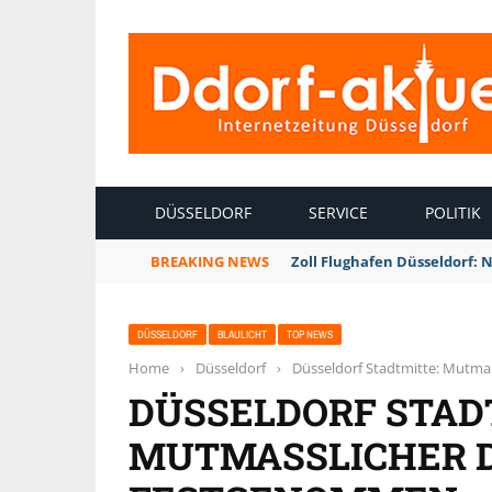
INTERNETZEITUNG DÜSSELDORF
DÜSSELDORF
SERVICE
POLITIK
BREAKING NEWS
Zoll Flughafen Düsseldorf: 
DÜSSELDORF
BLAULICHT
TOP NEWS
Home
›
Düsseldorf
›
Düsseldorf Stadtmitte: Mutma
DÜSSELDORF STAD
MUTMASSLICHER DE