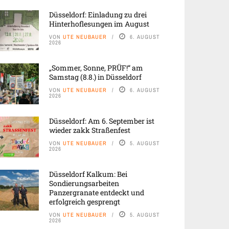
Düsseldorf: Einladung zu drei
Hinterhoflesungen im August
VON
UTE NEUBAUER
6. AUGUST
2026
„Sommer, Sonne, PRÜF!“ am
Samstag (8.8.) in Düsseldorf
VON
UTE NEUBAUER
6. AUGUST
2026
Düsseldorf: Am 6. September ist
wieder zakk Straßenfest
VON
UTE NEUBAUER
5. AUGUST
2026
Düsseldorf Kalkum: Bei
Sondierungsarbeiten
Panzergranate entdeckt und
erfolgreich gesprengt
VON
UTE NEUBAUER
5. AUGUST
2026