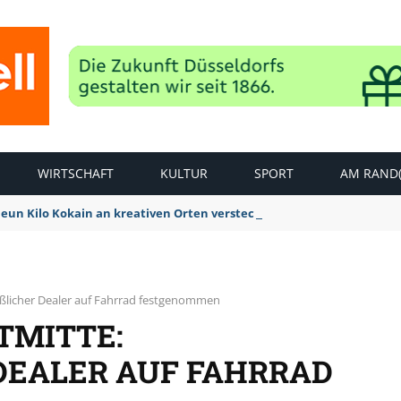
WIRTSCHAFT
KULTUR
SPORT
AM RAND(
Neun Kilo Kokain an kreativen Orten versteckt
ßlicher Dealer auf Fahrrad festgenommen
TMITTE:
ALER AUF FAHRRAD F