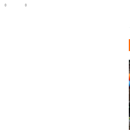
0
0
INDUSTRIELLER CHIC: WIE
KUNSTSTOFFFENSTER DEN
LOFT-STIL IN IHREM
EINFAMILIENHAUS
UNTERSTÜTZEN