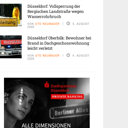
Düsseldorf: Vollsperrung der
Bergischen Landstraße wegen
Wasserrohrbruch
VON
UTE NEUBAUER
5. AUGUST
2026
Düsseldorf Oberbilk: Bewohner bei
Brand in Dachgeschosswohnung
leicht verletzt
VON
UTE NEUBAUER
4. AUGUST
2026