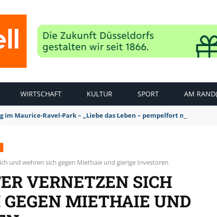
WIRTSCHAFT
KULTUR
SPORT
AM RAND(
ag im Maurice-Ravel-Park – „Liebe das Leben – pempelfort music wee
sich und wehren sich gegen Miethaie und gierige Investoren
TER VERNETZEN SICH
 GEGEN MIETHAIE UND