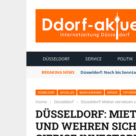
INTERNETZEITUNG DÜSSELDORF
DÜSSELDORF
SERVICE
POLITIK
BREAKING NEWS
Düsseldorf: Noch bis Sonnt
DÜSSELDORF
AKTUELLES
BAUEN & WOHNEN
SERVICE
TOP NEWS
Home
›
Düsseldorf
›
Düsseldorf: Mieter vernetzen 
DÜSSELDORF: MIE
UND WEHREN SICH