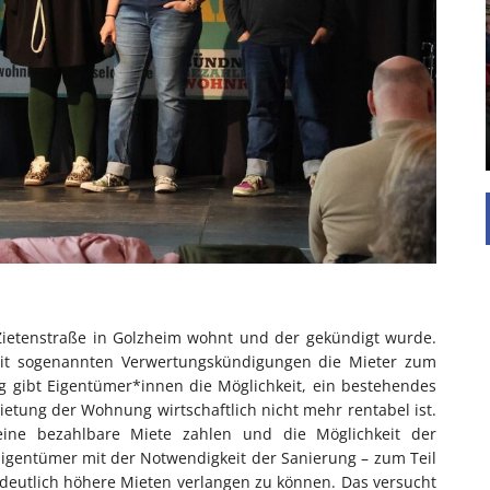
UNTERSTÜTZEN
Die Inspiration des industriellen Chics sind die
Werkshallen des Industriezeitalters. Die Basis für
diesen Stil sind große Räume, schlicht gehalten
mit rustikalen Elementen und großen
Fensterflächen. Wie so vieles wurde ...
 Zietenstraße in Golzheim wohnt und der gekündigt wurde.
mit sogenannten Verwertungskündigungen die Mieter zum
 gibt Eigentümer*innen die Möglichkeit, ein bestehendes
etung der Wohnung wirtschaftlich nicht mehr rentabel ist.
ine bezahlbare Miete zahlen und die Möglichkeit der
Eigentümer mit der Notwendigkeit der Sanierung – zum Teil
deutlich höhere Mieten verlangen zu können. Das versucht