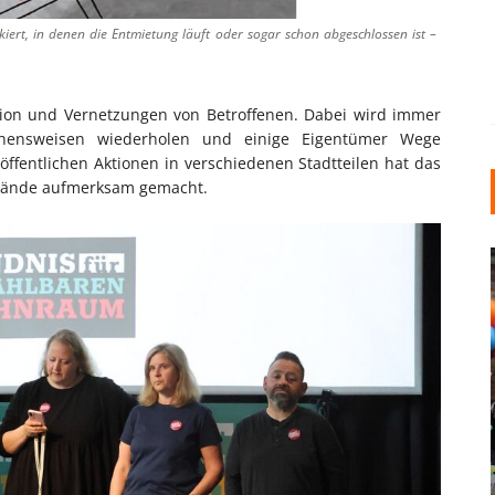
kiert, in denen die Entmietung läuft oder sogar schon abgeschlossen ist –
ation und Vernetzungen von Betroffenen. Dabei wird immer
ehensweisen wiederholen und einige Eigentümer Wege
 öffentlichen Aktionen in verschiedenen Stadtteilen hat das
sstände aufmerksam gemacht.
INDUSTRIELLER CHIC: WIE
KUNSTSTOFFFENSTER DEN
LOFT-STIL IN IHREM
EINFAMILIENHAUS