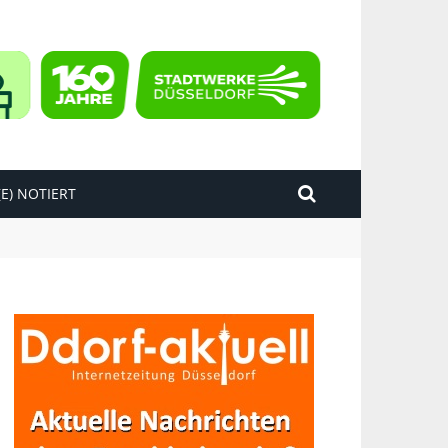
E) NOTIERT
kend“