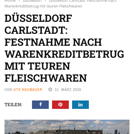
Home
›
Düsseldorf
›
Düsseldorf Carlstadt: Festnahme nach
Warenkreditbetrug mit teuren Fleischwaren
DÜSSELDORF
CARLSTADT:
FESTNAHME NACH
WARENKREDITBETRUG
MIT TEUREN
FLEISCHWAREN
VON
UTE NEUBAUER
31. MÄRZ 2026
TEILEN: