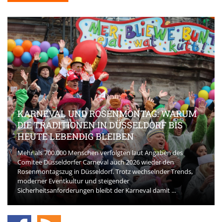
KARNEVAL UND ROSENMONTAG: WARUM
DIE TRADITIONEN IN DÜSSELDORF BIS
HEUTE LEBENDIG BLEIBEN
Mehr als 700.000 Menschen verfolgten laut Angaben des
Comitee Düsseldorfer Carneval auch 2026 wieder den
Rosenmontagszug in Düsseldorf. Trotz wechselnder Trends,
moderner Eventkultur und steigender
Sicherheitsanforderungen bleibt der Karneval damit ...