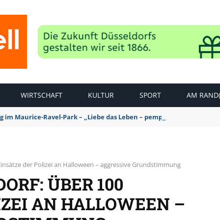
WIRTSCHAFT
KULTUR
SPORT
AM RAND(
ag im Maurice-Ravel-Park – „Liebe das Leben – pempelfort music wee
 Einsätze der Polizei an Halloween – aggressive Grundstimmung
ORF: ÜBER 100
IZEI AN HALLOWEEN –