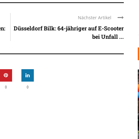
Nächster Artikel
n:
Düsseldorf Bilk: 64-jähriger auf E-Scooter
bei Unfall ...
0
0
INDUSTRIELLER CHIC: WIE
KUNSTSTOFFFENSTER DEN
LOFT-STIL IN IHREM
EINFAMILIENHAUS