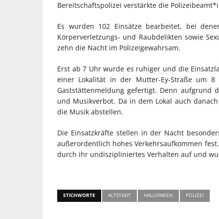
Bereitschaftspolizei verstärkte die Polizeibeam
Es wurden 102 Einsätze bearbeitet, bei den
Körperverletzungs- und Raubdelikten sowie Sexu
zehn die Nacht im Polizeigewahrsam.
Erst ab 7 Uhr wurde es ruhiger und die Einsatzl
einer Lokalität in der Mutter-Ey-Straße um 
Gaststättenmeldung gefertigt. Denn aufgrund des
und Musikverbot. Da in dem Lokal auch danach n
die Musik abstellen.
Die Einsatzkräfte stellen in der Nacht besond
außerordentlich hohes Verkehrsaufkommen fest. 
durch ihr undiszipliniertes Verhalten auf und wu
STICHWORTE
ALTSTADT
HALLOWEEN
POLIZEI