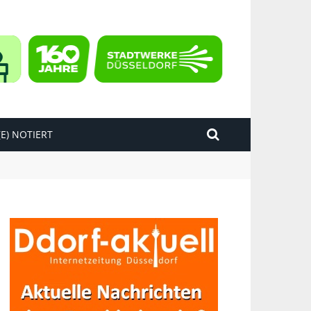
E) NOTIERT
kend“