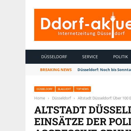
INTERNETZEITUNG DÜSSELDORF
DÜSSELDORF
SERVICE
POLITIK
BREAKING NEWS
Düsseldorf: Noch bis Sonnt
DÜSSELDORF
BLAULICHT
TOP NEWS
Home
›
Düsseldorf
›
Altstadt Düsseldorf: Über 100
ALTSTADT DÜSSELD
EINSÄTZE DER POL