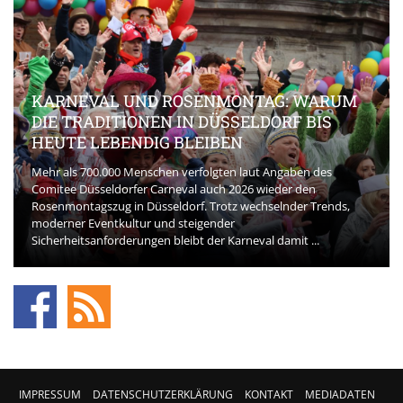
KARNEVAL UND ROSENMONTAG: WARUM
DIE TRADITIONEN IN DÜSSELDORF BIS
HEUTE LEBENDIG BLEIBEN
Mehr als 700.000 Menschen verfolgten laut Angaben des
Comitee Düsseldorfer Carneval auch 2026 wieder den
Rosenmontagszug in Düsseldorf. Trotz wechselnder Trends,
moderner Eventkultur und steigender
Sicherheitsanforderungen bleibt der Karneval damit ...
IMPRESSUM
DATENSCHUTZERKLÄRUNG
KONTAKT
MEDIADATEN