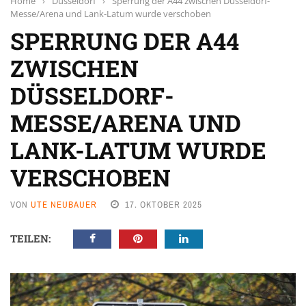
Home
›
Düsseldorf
›
Sperrung der A44 zwischen Düsseldorf-
Messe/Arena und Lank-Latum wurde verschoben
SPERRUNG DER A44
ZWISCHEN
DÜSSELDORF-
MESSE/ARENA UND
LANK-LATUM WURDE
VERSCHOBEN
VON
UTE NEUBAUER
17. OKTOBER 2025
TEILEN: