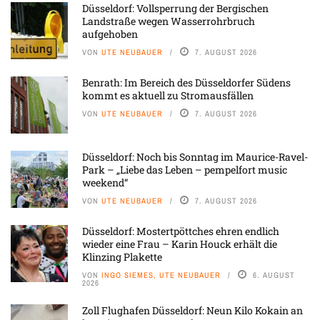
Düsseldorf: Vollsperrung der Bergischen
Landstraße wegen Wasserrohrbruch
aufgehoben
VON
UTE NEUBAUER
7. AUGUST 2026
Benrath: Im Bereich des Düsseldorfer Südens
kommt es aktuell zu Stromausfällen
VON
UTE NEUBAUER
7. AUGUST 2026
Düsseldorf: Noch bis Sonntag im Maurice-Ravel-
Park – „Liebe das Leben – pempelfort music
weekend“
VON
UTE NEUBAUER
7. AUGUST 2026
Düsseldorf: Mostertpöttches ehren endlich
wieder eine Frau – Karin Houck erhält die
Klinzing Plakette
VON
INGO SIEMES, UTE NEUBAUER
6. AUGUST
2026
Zoll Flughafen Düsseldorf: Neun Kilo Kokain an