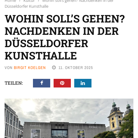
Home
›
Kultur
›
Wohin soll’s gehen? Nachdenken in der
Düsseldorfer Kunsthalle
WOHIN SOLL’S GEHEN?
NACHDENKEN IN DER
DÜSSELDORFER
KUNSTHALLE
VON
BIRGIT KOELGEN
11. OKTOBER 2025
TEILEN: