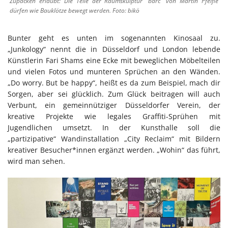
Zupacken erlaubt: Die Teile der Raumskulptur “barc” von Martin Pfeifle
dürfen wie Bauklötze bewegt werden. Foto: bikö
Bunter geht es unten im sogenannten Kinosaal zu.
„Junkology“ nennt die in Düsseldorf und London lebende
Künstlerin Fari Shams eine Ecke mit beweglichen Möbelteilen
und vielen Fotos und munteren Sprüchen an den Wänden.
„Do worry. But be happy“, heißt es da zum Beispiel, mach dir
Sorgen, aber sei glücklich. Zum Glück beitragen will auch
Verbunt, ein gemeinnütziger Düsseldorfer Verein, der
kreative Projekte wie legales Graffiti-Sprühen mit
Jugendlichen umsetzt. In der Kunsthalle soll die
„partizipative“ Wandinstallation „City Reclaim“ mit Bildern
kreativer Besucher*innen ergänzt werden. „Wohin“ das führt,
wird man sehen.