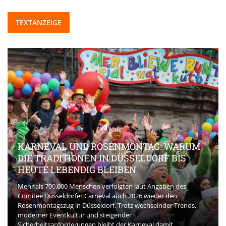
TEXTANZEIGE
KARNEVAL UND ROSENMONTAG: WARUM
DIE TRADITIONEN IN DÜSSELDORF BIS
HEUTE LEBENDIG BLEIBEN
Mehr als 700.000 Menschen verfolgten laut Angaben des
Comitee Düsseldorfer Carneval auch 2026 wieder den
Rosenmontagszug in Düsseldorf. Trotz wechselnder Trends,
moderner Eventkultur und steigender
Sicherheitsanforderungen bleibt der Karneval damit ...