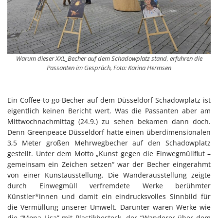
Warum dieser XXL_Becher auf dem Schadowplatz stand, erfuhren die
Passanten im Gespräch, Foto: Karina Hermsen
Ein Coffee-to-go-Becher auf dem Düsseldorf Schadowplatz ist
eigentlich keinen Bericht wert. Was die Passanten aber am
Mittwochnachmittag (24.9.) zu sehen bekamen dann doch.
Denn Greenpeace Düsseldorf hatte einen überdimensionalen
3,5 Meter großen Mehrwegbecher auf den Schadowplatz
gestellt. Unter dem Motto „Kunst gegen die Einwegmüllflut –
gemeinsam ein Zeichen setzen“ war der Becher eingerahmt
von einer Kunstausstellung. Die Wanderausstellung zeigte
durch Einwegmüll verfremdete Werke berühmter
Künstler*innen und damit ein eindrucksvolles Sinnbild für
die Vermüllung unserer Umwelt. Darunter waren Werke wie
die “Mona Lisa” mit Plastikbesteck, der “Wanderer über dem