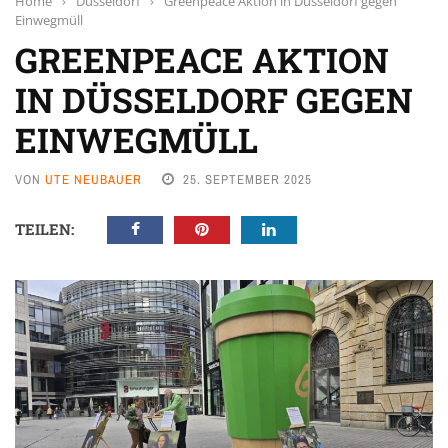
Home
›
Düsseldorf
›
Greenpeace Aktion in Düsseldorf gegen
Einwegmüll
GREENPEACE AKTION
IN DÜSSELDORF GEGEN
EINWEGMÜLL
VON
UTE NEUBAUER
25. SEPTEMBER 2025
TEILEN: