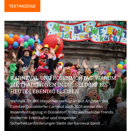
TEXTANZEIGE
KARNEVAL UND ROSENMONTAG: WARUM
DIE TRADITIONEN IN DÜSSELDORF BIS
HEUTE LEBENDIG BLEIBEN
Mehr als 700.000 Menschen verfolgten laut Angaben des
Comitee Düsseldorfer Carneval auch 2026 wieder den
Rosenmontagszug in Düsseldorf. Trotz wechselnder Trends,
moderner Eventkultur und steigender
Sicherheitsanforderungen bleibt der Karneval damit ...