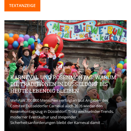
TEXTANZEIGE
KARNEVAL UND ROSENMONTAG: WARUM
DIE TRADITIONEN IN DÜSSELDORF BIS
HEUTE LEBENDIG BLEIBEN
Mehr als 700.000 Menschen verfolgten laut Angaben des
Comitee Düsseldorfer Carneval auch 2026 wieder den
Rosenmontagszug in Düsseldorf. Trotz wechselnder Trends,
moderner Eventkultur und steigender
Sicherheitsanforderungen bleibt der Karneval damit ...