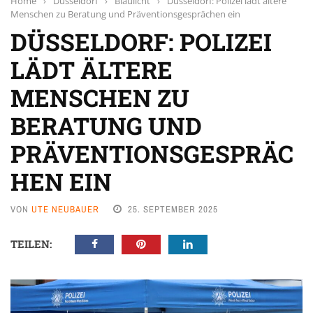
Home
›
Düsseldorf
›
Blaulicht
›
Düsseldorf: Polizei lädt ältere
Menschen zu Beratung und Präventionsgesprächen ein
DÜSSELDORF: POLIZEI
LÄDT ÄLTERE
MENSCHEN ZU
BERATUNG UND
PRÄVENTIONSGESPRÄC
HEN EIN
VON
UTE NEUBAUER
25. SEPTEMBER 2025
TEILEN: