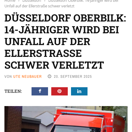
Home
›
Düsseldorf
›
Düsseldorf Oberbilk: 14-Jähriger wird bei
Unfall auf der Ellerstraße schwer verletzt
DÜSSELDORF OBERBILK:
14-JÄHRIGER WIRD BEI
UNFALL AUF DER
ELLERSTRASSE S
CHWER VERLETZT
VON
UTE NEUBAUER
20. SEPTEMBER 2025
TEILEN: