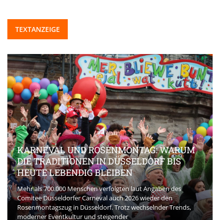
TEXTANZEIGE
KARNEVAL UND ROSENMONTAG: WARUM
DIE TRADITIONEN IN DÜSSELDORF BIS
HEUTE LEBENDIG BLEIBEN
Mehr als 700.000 Menschen verfolgten laut Angaben des
Comitee Düsseldorfer Carneval auch 2026 wieder den
Rosenmontagszug in Düsseldorf. Trotz wechselnder Trends,
moderner Eventkultur und steigender