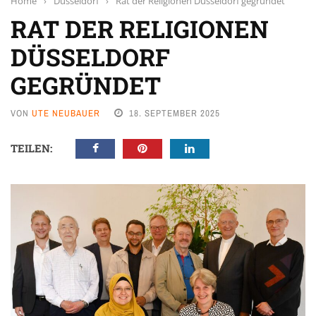
Home
›
Düsseldorf
›
Rat der Religionen Düsseldorf gegründet
RAT DER RELIGIONEN
DÜSSELDORF
GEGRÜNDET
VON
UTE NEUBAUER
18. SEPTEMBER 2025
TEILEN: