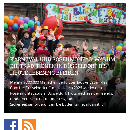
KARNEVAL UND ROSENMONTAG: WARUM
DIE TRADITIONEN IN DÜSSELDORF BIS
HEUTE LEBENDIG BLEIBEN
Mehr als 700.000 Menschen verfolgten laut Angaben des
Comitee Düsseldorfer Carneval auch 2026 wieder den
Rosenmontagszug in Düsseldorf. Trotz wechselnder Trends,
moderner Eventkultur und steigender
Sicherheitsanforderungen bleibt der Karneval damit ...